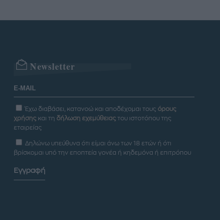
Newsletter
Έχω διαβάσει, κατανοώ και αποδέχομαι τους
όρους
χρήσης
και τη
δήλωση εχεμύθειας
του ιστοτόπου της
εταιρείας
Δηλώνω υπεύθυνα ότι είμαι άνω των 18 ετών ή ότι
βρίσκομαι υπό την εποπτεία γονέα ή κηδεμόνα ή επιτρόπου
Εγγραφή