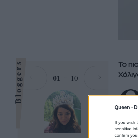
Bloggers
Το πι
Χόλιγ
01
10
Queen -
D
σπουδά
If you wish 
γρήγορα
sensitive in
βιομηχ
confirm you