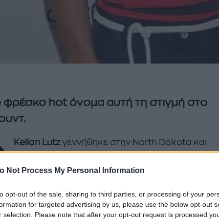
ο φρέσκο hot όνομα αυτή τη στιγμή στο
ουντ.
Ο
Kellan Lutz
γεννήθηκε στην Νorth Dakota και
μεγάλωσε στην Arizona. Μετά την αποφοίτησή 
το γυμνάσιο μετακόμισε στην California για να
o Not Process My Personal Information
σει Xημική Mηχανική στο Chapman University αλλ
to opt-out of the sale, sharing to third parties, or processing of your per
, όπως συμβαίνει σε αυτές τις περιπτώσεις, τον κέ
formation for targeted advertising by us, please use the below opt-out s
ανία του θεάματος.
r selection. Please note that after your opt-out request is processed y