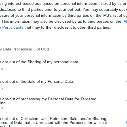
enco's Point of View
A STORY BY KORI
eing interest-based ads based on personal information utilized by us or
ΝΘΑ ΑΠΟΣΤΟΛΟΠΟΥΛΟΥ
ΔΑΦΝΗ ΚΑΡΑΒΟΚΥΡΗ
disclosed to third parties prior to your opt-out. You may separately opt-
έχει πάρει μέρος σε διάφορες τηλεοπτικές εκπομπές
losure of your personal information by third parties on the IAB’s list of
 στις σειρές
"The Bold and the Beautiful", "CSI:NY", "
. This information may also be disclosed by us to third parties on the
IA
υτη καλοκαιρινή
Nτίνα Νικολάου: «Όταν
 "Summerland", "The Comeback", "Ghosts of Goldfiel
Participants
that may further disclose it to other third parties.
ή σαλάτα με
έπαθα την πρώτη κρίση
ι, φέτα και φράουλες
πανικού νόμιζα πως θα
".
Στη σφαίρα του κινηματογράφου, έχει παίξει στις 
λατρέψετε
πεθάνω»
ight", "Deel Winter" και "New Moon" μεταξύ άλλων.
l Data Processing Opt Outs
ς στην καριέρα του ωστόσο έγινε το "
Twillight
" όπο
τον Emmett Cullen.
o opt-out of the Sharing of my personal data.
In
της μεγάλης οθόνης, ο Lutz συνεχίζει τις δραστηρι
o opt-out of the Sale of my Personal Data.
ίναι ένα από τα μοντέλα που συνεργάστηκαν το 2010
In
 Klein Χ καμπάνια εσωρούχων
. Πρωταγωνίστησε στο
 Hilary Duff "
With Love
". Και συνεχίζει να βλέπει φα
to opt-out of processing my Personal Data for Targeted
ing.
 τρόμου, να επιδίδεται σε extreme sports (skateboa
In
ard, μηχανές, πολεμικές τέχνες, γρήγορα αυτοκίνη
o opt-out of Collection, Use, Retention, Sale, and/or Sharing
εται υπέρ των ζώων υποστηρίζοντας σε κάθε ευκαιρ
ersonal Data that Is Unrelated with the Purposes for which it
lected.