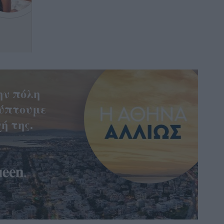
ην πόλη
ύπτουμε
ή της.