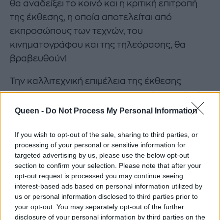
θα αναδείξει το κοινό και η κριτική επιτροπή
της έκθεσης, η οποία αποτελείται από
εκπροσώπους των τεχνών, του
κινηματογράφου και της τηλεόρασης, θα
βραβευθούν!
Την καλλιτεχνική επιμέλεια της έκθεσης
τέχνης «The Walking Dead ART» έχει αναλάβει
η M art. H ενέργεια διεξάγεται υπό την αιγίδα
Queen -
Do Not Process My Personal Information
του Δήμου Αθηναίων, με στήριξη από το Δίκτυο
If you wish to opt-out of the sale, sharing to third parties, or
Πολιτισμού του Δήμου Αθηναίων Athens
processing of your personal or sensitive information for
Culture Net, το οποίο λειτουργεί με ιδρυτικό
targeted advertising by us, please use the below opt-out
δωρητή το Ίδρυμα Σταύρος Νιάρχος.
section to confirm your selection. Please note that after your
opt-out request is processed you may continue seeing
Ώρες Λειτουργίας Έκθεσης The Walking Dead
interest-based ads based on personal information utilized by
us or personal information disclosed to third parties prior to
ART
your opt-out. You may separately opt-out of the further
disclosure of your personal information by third parties on the