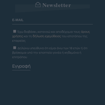
Newsletter
Έχω διαβάσει, κατανοώ και αποδέχομαι τους
όρους
χρήσης
και τη
δήλωση εχεμύθειας
του ιστοτόπου της
εταιρείας
Δηλώνω υπεύθυνα ότι είμαι άνω των 18 ετών ή ότι
βρίσκομαι υπό την εποπτεία γονέα ή κηδεμόνα ή
επιτρόπου
Εγγραφή