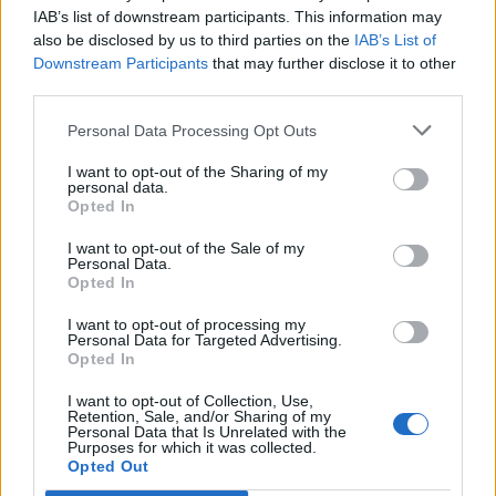
Πέμπτη - Παρασκευή: 14.00 – 22.00
IAB’s list of downstream participants. This information may
also be disclosed by us to third parties on the
IAB’s List of
Σάββατο - Κυριακή: 10.00 - 22.00
Downstream Participants
that may further disclose it to other
third parties.
Οι καλλιτέχνες που συμμετέχουν στην έκθεση
Personal Data Processing Opt Outs
και τα έργα με τα οποία συμμετέχουν είναι:
I want to opt-out of the Sharing of my
ΚΑΛΛΙΤΕΧΝΕΣ
ΕΡΓΟ
personal data.
Opted In
Alex Chien
Ζωγραφικό
I want to opt-out of the Sale of my
Personal Data.
Opted In
Paula Lakah
Γλυπτό
I want to opt-out of processing my
Στέφανος Αλαφούζος
Ζωγραφικό
Personal Data for Targeted Advertising.
Opted In
Κατερίνα Βαφειά
Φωτογραφία
I want to opt-out of Collection, Use,
Retention, Sale, and/or Sharing of my
Personal Data that Is Unrelated with the
Γιάννης Βέλλιος Jinos
Εγκατάσταση
Purposes for which it was collected.
Opted Out
Μαρίνα Βερνίκου
Φωτογραφία