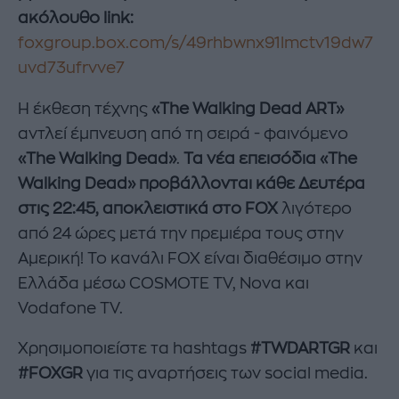
ακόλουθο
link
:
foxgroup.box.com/s/49rhbwnx91lmctv19dw7
uvd73ufrvve7
Η έκθεση τέχνης
«The Walking Dead ART»
αντλεί έμπνευση από τη σειρά - φαινόμενο
«The Walking Dead»
.
Τα νέα επεισόδια «The
Walking Dead» προβάλλονται κάθε Δευτέρα
στις 22:45, αποκλειστικά στο FOX
λιγότερο
από 24 ώρες μετά την πρεμιέρα τους στην
Αμερική! Το κανάλι FOX είναι διαθέσιμο στην
Ελλάδα μέσω COSMOTE TV, Nova και
Vodafone TV.
Χρησιμοποιείστε τα hashtags
#TWDARTGR
και
#FOXGR
για τις αναρτήσεις των social media.