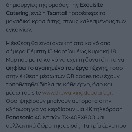
δημιουργίες της ομάδας της
Exquisite
Catering
, ενώ η
Tsantali
προσέφερε τα
μοναδικά κρασιά της, στους καλεσμένους των
εγκαινίων.
Η έκθεση θα είναι ανοικτή στο κοινό από
σήμερα Πέμπτη 15 Μαρτίου έως Κυριακή 18
Μαρτίου με το κοινό να έχει τη δυνατότητα να
ψηφίσει το αγαπημένο του έργο
τέχνης
, τόσο
στην έκθεση μέσω των QR codes που έχουν
τοποθετηθεί δίπλα σε κάθε έργο, όσο και
μέσω του site
www.thewalkingdeadart.gr
.
Όσοι ψηφίσουν μπαίνουν αυτόματα στην
κλήρωση για να κερδίσουν μια 4K τηλεόραση
Panasonic
40 ιντσών ΤΧ-40ΕΧ600 και
συλλεκτικά δώρα της σειράς. Τα τρία έργα που