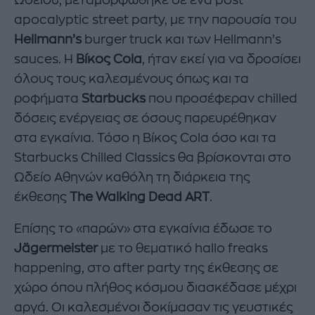
apocalyptic street party, με την παρουσία του
Hellma
n
n’s
burger truck και των Hellmann’s
sauces. Η
Βίκος Cola
, ήταν εκεί για να δροσίσει
όλους τους καλεσμένους όπως και τα
ροφήματα
Starbucks
που προσέφεραν chilled
δόσεις ενέργειας σε όσους παρευρέθηκαν
στα εγκαίνια. Τόσο η Βίκος Cola όσο και τα
Starbucks Chilled Classics θα βρίσκονται στο
Ωδείο Αθηνών καθόλη τη διάρκεια της
έκθεσης
The Walking Dead ART
.
Επίσης το «παρών» στα εγκαίνια έδωσε το
Jägermeister
με το θεματικό hallo freaks
happening, στο after party της έκθεσης σε
χώρο όπου πλήθος κόσμου διασκέδασε μέχρι
αργά. Οι καλεσμένοι δοκίμασαν τις γευστικές