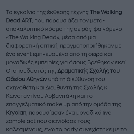
Τα εγκαίνια της έκθεσης τέχνης
The Walking
Dead ART
, που παρουσιάζει τον μετα-
αποκαλυπτικό κόσμο της σειράς-φαινόμενο
«The Walking Dead», μέσα από μια
διαφορετική οπτική, πραγματοποιήθηκαν με
ένα event εμπνευσμένο από τη σειρά και
μοναδικές εμπειρίες για όσους βρέθηκαν εκεί.
Οι σπουδαστές της
Δραματικής Σχολής του
Ωδείου Αθηνών
υπό τη διεύθυνση του
σκηνοθέτη και Διευθυντή της Σχολής κ.
Κωνσταντίνου Αρβανιτάκη και το
επαγγελματικό make up από την ομάδα της
Kryolan
, παρουσίασαν ένα μοναδικό live
zombie act που αιφνιδίασε τους
καλεσμένους, ενώ το party συνεχίστηκε με το