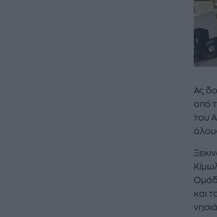
Ας δο
από τ
του Α
όλους
Ξεκιν
Κίμωλ
Ομάδ
και τ
νησιά