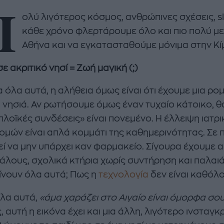
Π
ολύ λιγότερος κόσμος, ανθρώπινες σχέσεις, slo
κάθε χρόνο φλερτάρουμε όλο και πιο πολύ με
Αθήνα και να εγκατασταθούμε μόνιμα στην Κί
ε ακριτικό νησί = Ζωή μαγική (;)
 όλα αυτά, η αλήθεια όμως είναι ότι έχουμε μια ρομ
enco's Point of View
A STORY BY KORI
 νησιά. Αν ρωτήσουμε όμως έναν τυχαίο κάτοικο, θα
ΝΘΑ ΑΠΟΣΤΟΛΟΠΟΥΛΟΥ
ΔΑΦΝΗ ΚΑΡΑΒΟΚΥΡΗ
λοϊκές συνδέσεις» είναι πονεμένο. Η έλλειψη ιατ
μών είναι απλά κομμάτι της καθημερινότητας. Σε π
υτη καλοκαιρινή
Nτίνα Νικολάου: «Όταν
ή σαλάτα με
έπαθα την πρώτη κρίση
ί να μην υπάρχει καν φαρμακείο. Σίγουρα έχουμε ακο
ι, φέτα και φράουλες
πανικού νόμιζα πως θα
λους, σχολικά κτήρια χωρίς συντήρηση και παλαιά 
λατρέψετε
πεθάνω»
ίνουν όλα αυτά; Πως η
τεχνολογία
δεν είναι καθόλ
λα αυτά,
«άμα χαράζει στο Αιγαίο είναι όμορφα σο
 αυτή η εικόνα έχει και μια άλλη, λιγότερο ινσταγκρα