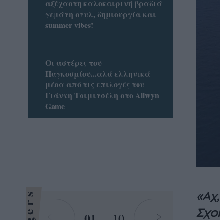
αξέχαστη καλοκαιρινή βραδιά
γεμάτη στυλ, δημιουργία και
summer vibes!
Οι αστέρες του
Παγκοσμίου...αλά ελληνικά
μέσα από τις επιλογές του
Γιάννη Τσιμιτσέλη στο Allwyn
Game
«Αχ,
Σχοι
01
10