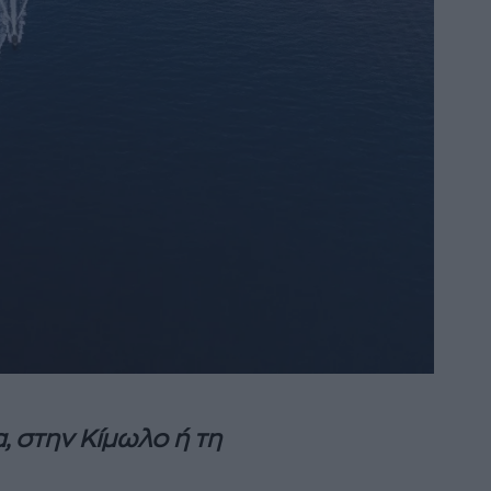
α, στην Κίμωλο ή τη