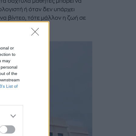
στα δάχτυλα μαθητές μπορεί να
ολογιστή ή όταν δεν υπάρχει
να βίντεο, τότε μάλλον η ζωή σε
sonal or
ection to
ou may
 personal
out of the
 downstream
B’s List of