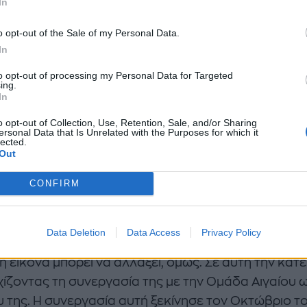
In
o opt-out of the Sale of my Personal Data.
In
to opt-out of processing my Personal Data for Targeted
ing.
In
o opt-out of Collection, Use, Retention, Sale, and/or Sharing
ersonal Data that Is Unrelated with the Purposes for which it
lected.
Out
CONFIRM
η τεχνολογία φτάνει ακόμα και σε μικρά νησιά του 
Data Deletion
Data Access
Privacy Policy
η εικόνα μπορεί να αλλάξει, όμως. Σε αυτή την κα
ίζοντας τη συνεργασία της με την Ομάδα Αιγαίου 
 της. Η συνεργασία αυτή ξεκίνησε τον Οκτώβριο το