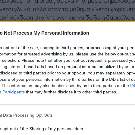
ώνουμε το παιδί μας σε ένα νησί με μετρημένους 
εται γλυκό, αλλά όταν το μάθημα γίνεται χωρίς υπ
ρή σύνδεση στο ίντερνετ για να δείξει η δασκάλα έ
ικρό νησί δεν είναι και πολύ ειδυλλιακή.
o Not Process My Personal Information
to opt-out of the sale, sharing to third parties, or processing of your per
formation for targeted advertising by us, please use the below opt-out s
r selection. Please note that after your opt-out request is processed y
eing interest-based ads based on personal information utilized by us or
disclosed to third parties prior to your opt-out. You may separately opt-
losure of your personal information by third parties on the IAB’s list of
. This information may also be disclosed by us to third parties on the
IA
Participants
that may further disclose it to other third parties.
l Data Processing Opt Outs
o opt-out of the Sharing of my personal data.