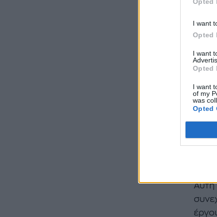
Opted 
I want t
Opted 
I want 
Advertis
Opted 
I want t
of my P
was col
Opted 
Όταν 
Αυτή 
συνεχ
έργου