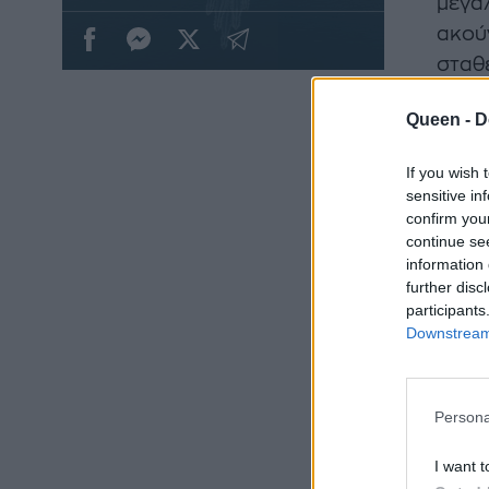
μεγαλ
ακούγ
σταθε
ένα μ
Queen -
D
If you wish 
sensitive in
confirm you
continue se
information 
further disc
participants
Downstream 
Persona
I want t