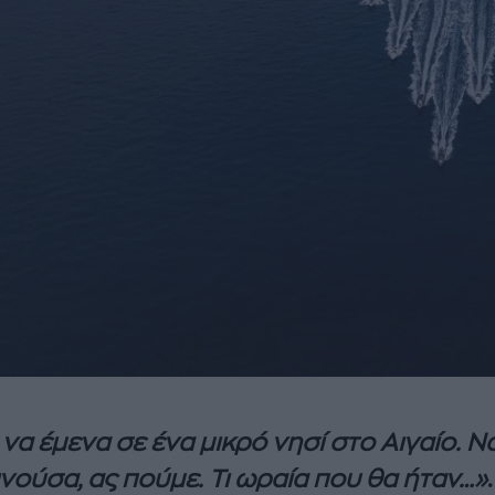
 να έμενα σε ένα μικρό νησί στο Αιγαίο. Ν
νούσα, ας πούμε. Τι ωραία που θα ήταν…»
.