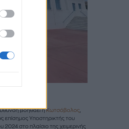
Αιγαίου
τεύθυνση βοηθάει η
Κωτσόβολος
,
ως επίσημος Υποστηρικτής του
υ 2024 στο πλαίσιο της χειμερινής