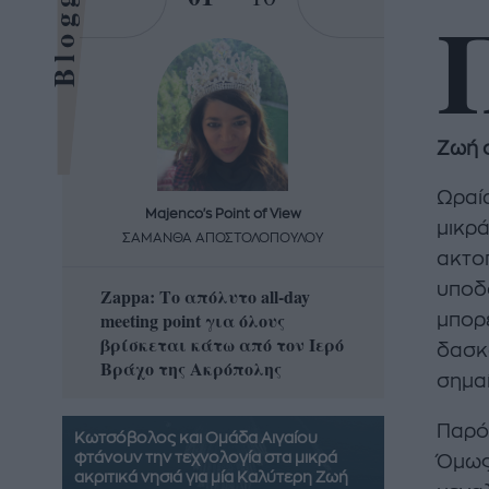
Bloggers
Ζωή σ
Ωραία
Majenco's Point of View
Maj
μικρά
ΣΑΜΑΝΘΑ ΑΠΟΣΤΟΛΟΠΟΥΛΟΥ
ΣΑΜΑ
ακτοπ
υποδο
Zappa: Το απόλυτο all-day
Η απόλ
meeting point για όλους
δροσερ
μπορε
βρίσκεται κάτω από τον Ιερό
καρπούζ
δασκά
Βράχο της Ακρόπολης
που θα 
σημα
Παρό
Κωτσόβολος και Ομάδα Αιγαίου
φτάνουν την τεχνολογία στα μικρά
Όμως,
ακριτικά νησιά για μία Καλύτερη Ζωή