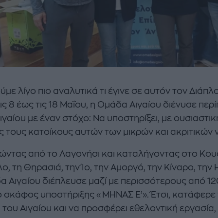
ύμε λίγο πιο αναλυτικά τι έγινε σε αυτόν τον Διάπλο
ις 8 έως τις 18 Μαΐου, η Ομάδα Αιγαίου διένυσε περί
ιγαίου με έναν στόχο: Να υποστηρίξει, με ουσιαστι
 τους κατοίκους αυτών των μικρών και ακριτικών 
ώντας από το Λαγονήσι και καταλήγοντας στο Κου
ο, τη Θηρασιά, την Ίο, την Αμοργό, την Κίναρο, την 
α Αιγαίου διέπλευσε μαζί με περισσότερους από 1
ο σκάφος υποστήριξης «ΜΗΝΑΣ Ε’». Έτσι, κατάφερ
 του Αιγαίου και να προσφέρει εθελοντική εργασία, ι