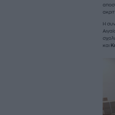
αποστ
ακριτ
Η συν
Αιγα
σχολ
και
Κ