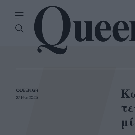
Κω
QUEEN.GR
27 Μάι 2025
τε
μί