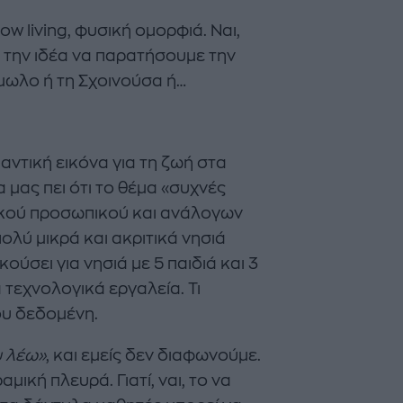
w living, φυσική ομορφιά. Ναι,
 την ιδέα να παρατήσουμε την
μωλο ή τη Σχοινούσα ή…
αντική εικόνα για τη ζωή στα
Majenco's Point of View
Maje
 μας πει ότι το θέμα «συχνές
ΣΑΜΑΝΘΑ ΑΠΟΣΤΟΛΟΠΟΥΛΟΥ
ΣΑΜΑΝΘ
ρικού προσωπικού και ανάλογων
ολύ μικρά και ακριτικά νησιά
Δείτε όσα έγιναν στον 13ο
The Twent
Celebrity Beach Volleyball
Bar: Ένα
ύσει για νησιά με 5 παιδιά και 3
Αγώνα της W.I.N. Hellas
συνάντησ
τεχνολογικά εργαλεία. Τι
κήπο της
ου δεδομένη.
υ λέω»
, και εμείς δεν διαφωνούμε.
μική πλευρά. Γιατί, ναι, το να