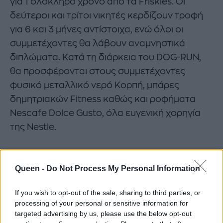
για 1 ολόκληρο χρόνο από τα Friskies. Οι
δεύτεροι και τρίτοι νικητές κερδίζουν τροφή
για 6 και 3 μήνες αντίστοιχα, ενώ όλοι οι
συμμετέχοντες θα λάβουν αναμνηστικά
διπλώματα. Κατά τη διάρκεια του DOG-RUN,
θα προσφέρονται στους συμμετέχοντες
φυσικό μεταλλικό νερό Κορπή, μπάρες
δημητριακών Fitness καθώς και ροφήματα
Nescafe Dolce Gusto, όλα ευγενική χορηγία
της Nestle.
Queen -
Do Not Process My Personal Information
If you wish to opt-out of the sale, sharing to third parties, or
processing of your personal or sensitive information for
targeted advertising by us, please use the below opt-out