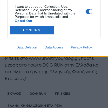
I want to opt-out of Collection, Use,
Retention, Sale, and/or Sharing of my
Personal Data that Is Unrelated with the
Purposes for which it was collected.
Opted Out
CONFIRM
Data Deletion
Data Access
Privacy Policy
Μπείτε στο www.runwithyourdog.gr, πάρτε
μέρος στο πρώτο DOG-RUN στην Ελλάδα και
στηρίξτε το έργο της Ελληνικής Φιλοζωικής
Εταιρείας!
ΣΚΥΛΟΣ
DOG RUN
FRISKIES
ΕΛΛΗΝΙΚΗ ΦΙΛΟΖΩΙΚΗ ΕΤΑΙΡΕΙΑ