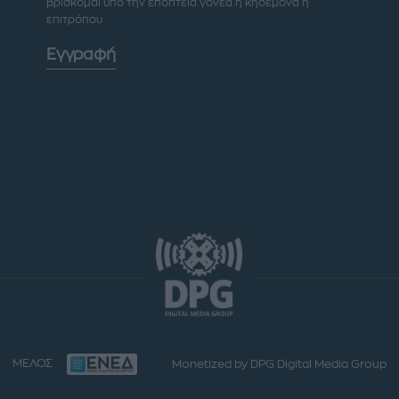
βρίσκομαι υπό την εποπτεία γονέα ή κηδεμόνα ή
επιτρόπου
Εγγραφή
ΜΕΛΟΣ
Monetized by DPG Digital Media Group