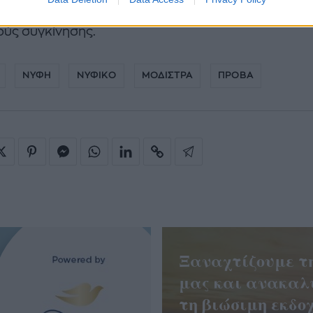
ιμενική από τη δική σας που ενδεχομένως έχει βουτ
ύς συγκίνησης.
ΝΥΦΗ
ΝΥΦΙΚΟ
ΜΟΔΙΣΤΡΑ
ΠΡΟΒΑ
Ξαναχτίζουμε τ
μας και ανακαλ
τη βιώσιμη εκδοχ