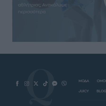
αθλήτριας; Ανακάλυψε
περισσότερα
ΜΟΔΑ
ΟΜΟ
JUICY
BLOG