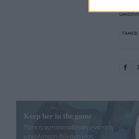
αντικε
ωκεανο
ΓΑΜΟΣ
Keep her in the game
Πότε η αυτοπεποίθηση γίνεται η
μεγαλύτερη δύναμη μίας