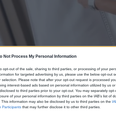
o Not Process My Personal Information
νταστήκατε, το αναζητήσατε, το βρήκατε
to opt-out of the sale, sharing to third parties, or processing of your per
formation for targeted advertising by us, please use the below opt-out s
ό των ονείρων σας. Και τώρα τι; Πιστεύετ
r selection. Please note that after your opt-out request is processed y
ς περιμένει πανέτοιμο, σιδερωμένο και
eing interest-based ads based on personal information utilized by us or
disclosed to third parties prior to your opt-out. You may separately opt-
ισμένο, απλωμένο πάνω στο κρεβάτι σα
losure of your personal information by third parties on the IAB’s list of
 να χρειαστεί η δική σας συμμετοχή; Αμ δε
. This information may also be disclosed by us to third parties on the
IA
Participants
that may further disclose it to other third parties.
ο σύνηθες είναι πως θα χρειαστείτε 3-5 πρόβες. 