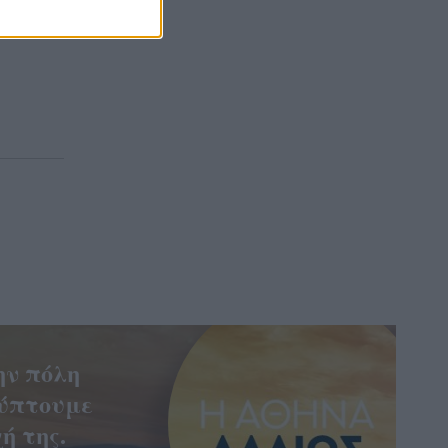
ήξει σε
ην πόλη
ύπτουμε
ή της.