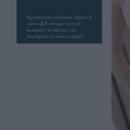
Χριστουγεννιάτικος γάμος: 5
«συν» & 5 «πλην» για να
σκεφτείς αν θέλεις να
παντρευτείς στις γιορτές