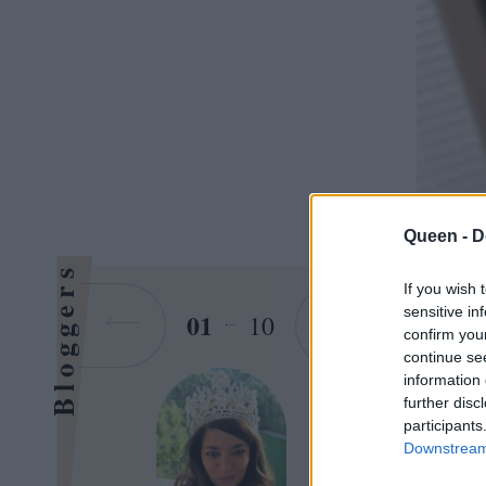
Queen -
D
Bloggers
Το φα
If you wish 
sensitive in
νυφικ
01
10
confirm you
θα σα
continue se
information 
φροντ
further disc
χωρίς
participants
Downstream 