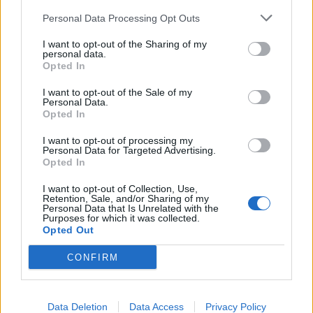
Αντί για μπουκέτο…τσάντα; Η τάση στις γαμήλιες
Personal Data Processing Opt Outs
ανθοδέσμες που λατρεύουν οι νύφες του 2025
I want to opt-out of the Sharing of my
personal data.
Opted In
Η blogger που έκανε πρώτη το trend millefoglie ως
γαμήλια τούρτα μας δίνει όλα τα tips
I want to opt-out of the Sale of my
Personal Data.
Opted In
I want to opt-out of processing my
Χριστουγεννιάτικος γάμος: 5 «συν» & 5 «πλην» για να
Personal Data for Targeted Advertising.
σκεφτείς αν θέλεις να παντρευτείς στις γιορτές
Opted In
I want to opt-out of Collection, Use,
Retention, Sale, and/or Sharing of my
Personal Data that Is Unrelated with the
Purposes for which it was collected.
Opted Out
Keep her in the game
CONFIRM
Πότε η αυτοπεποίθηση γίνεται
η μεγαλύτερη δύναμη μίας
αθλήτριας; Ανακάλυψε
Data Deletion
Data Access
Privacy Policy