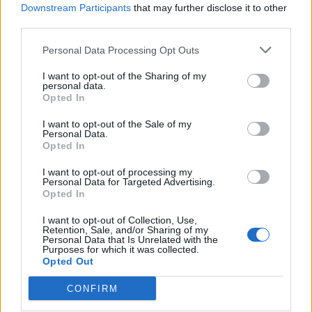
Downstream Participants
that may further disclose it to other
third parties.
Αν το παιδί σας είναι μεγάλο σε ηλικία,
διαλέξτε ένα μεγάλο παγούρι, ενώ αν το παιδί
Personal Data Processing Opt Outs
σας είναι μικρό διαλέξτε ένα που θα χωρά
I want to opt-out of the Sharing of my
στην τσάντα του. Το σίγουρο είναι πως στο
personal data.
Opted In
κατάστημα
Cozy Kids
θα βρείτε ό,τι ψάχνετε!
I want to opt-out of the Sale of my
Personal Data.
Opted In
I want to opt-out of processing my
Personal Data for Targeted Advertising.
Opted In
I want to opt-out of Collection, Use,
Retention, Sale, and/or Sharing of my
Personal Data that Is Unrelated with the
Purposes for which it was collected.
Opted Out
CONFIRM