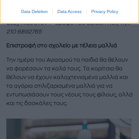
Data Deletion
Data Access
Privacy Policy
ο
Cozy
Kids
στον 1
όροφο του
Golden
Hall
, τηλ.
210 6892765
Επιστροφή στο σχολείο με τέλεια μαλλιά
Την ημέρα του Αγιασμού τα παιδιά θα θέλουν
να φορέσουν τα καλά τους. Τα κορίτσια θα
θέλουν να έχουν καλοχτενισμένα μαλλιά και
τα αγόρια στιλιζαρισμένα μαλλιά για να
εντυπωσιάσουν τους νέους τους φίλους, αλλά
και τις δασκάλες τους.