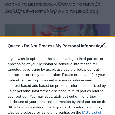
σας να τα μεταφέρουν. Όσο για το παγούρι;
Διαλέξτε ένα κατάλληλο για το μικρό σας.
Queen -
Do Not Process My Personal Information
If you wish to opt-out of the sale, sharing to third parties, or
processing of your personal or sensitive information for
targeted advertising by us, please use the below opt-out
section to confirm your selection. Please note that after your
opt-out request is processed you may continue seeing
interest-based ads based on personal information utilized by
us or personal information disclosed to third parties prior to
your opt-out. You may separately opt-out of the further
disclosure of your personal information by third parties on the
Cozy
Kids
στον 1
o
όροφο του
Golden
Hall
, τηλ.
IAB’s list of downstream participants. This information may
also be disclosed by us to third parties on the
IAB’s List of
210 6892765