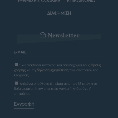
ΡΥΘΜΙΣΕΙΣ COOKIES
ΕΠΙΚΟΙΝΩΝΙΑ
ΔΙΑΦΗΜΙΣΗ
Newsletter
Έχω διαβάσει, κατανοώ και αποδέχομαι τους
όρους
χρήσης
και τη
δήλωση εχεμύθειας
του ιστοτόπου της
εταιρείας
Δηλώνω υπεύθυνα ότι είμαι άνω των 18 ετών ή ότι
βρίσκομαι υπό την εποπτεία γονέα ή κηδεμόνα ή
επιτρόπου
Εγγραφή