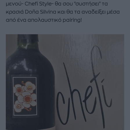
μενού- Chefi Style- θα σου "συστήσει" τα
κρασιά Doña Silvina και θα τα αναδείξει μέσα
από ένα απολαυστικό pairing!