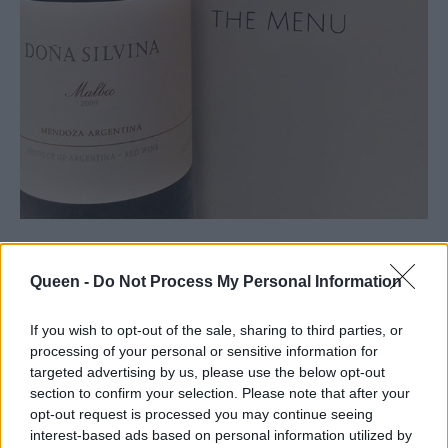
Wines & Menu
Queen -
Do Not Process My Personal Information
If you wish to opt-out of the sale, sharing to third parties, or
Doña Silvina Rosado Malbec 2014
processing of your personal or sensitive information for
CHEFI STYLE γαρίδα-κολοκύθι, "σως κοκτέιλ",
targeted advertising by us, please use the below opt-out
section to confirm your selection. Please note that after your
ζελέ teriyaki
opt-out request is processed you may continue seeing
interest-based ads based on personal information utilized by
Doña Silvina Fresh Malbec 2013