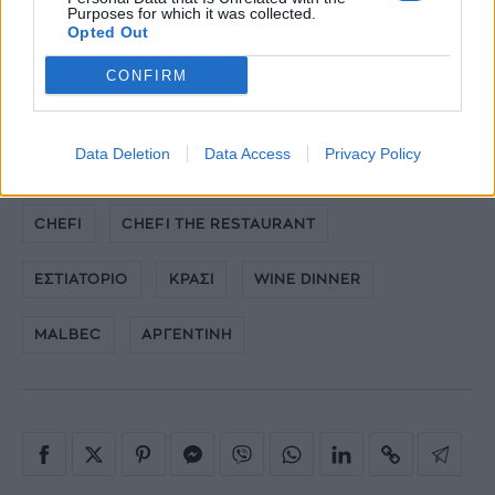
Κρατήσεις: 210 6815774
Purposes for which it was collected.
Opted Out
CHEFI The Restaurant
CONFIRM
Περικλέους 31, 152 32 Χαλάνδρι – Τηλ.: 210
6815774
www.chefi.gr
•
therestaurant@chefi.gr
Data Deletion
Data Access
Privacy Policy
CHEFI
CHEFI THE RESTAURANT
ΕΣΤΙΑΤΟΡΙΟ
ΚΡΑΣΙ
WINE DINNER
MALBEC
ΑΡΓΕΝΤΙΝΗ