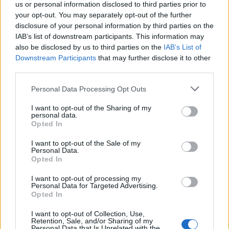
us or personal information disclosed to third parties prior to
Μελιτζάνα, μους κατσικίσιου τυριού,
your opt-out. You may separately opt-out of the further
disclosure of your personal information by third parties on the
γκασπάτσο ντομάτας, σύγκλινο Μάνης, πέστο
IAB’s list of downstream participants. This information may
ρόκας
also be disclosed by us to third parties on the
IAB’s List of
Downstream Participants
that may further disclose it to other
Doña Silvina Malbec 2012
third parties.
Ριζότο Primavera, φράουλες & Μετσοβόνε
Personal Data Processing Opt Outs
Doña Silvina Malbec Reserva 2007
I want to opt-out of the Sharing of my
personal data.
Μοσχαράκι γάλακτος, μιλφέιγ πατάτας,
Opted In
ελαφριά σως Στρογκανώφ, ντοματίνι κονφί,
I want to opt-out of the Sale of my
φρέσκος αρακάς, κίτρινη κολοκύθα
Personal Data.
Opted In
Doña Silvina Malbec Reserva 2007
I want to opt-out of processing my
Μπάλα σοκολάτας, τζαντούγια, σως piña
Personal Data for Targeted Advertising.
Opted In
colada, παγωτό φυστίκι
I want to opt-out of Collection, Use,
48 ευρώ το άτομο 20:00 – 24:00
Retention, Sale, and/or Sharing of my
Personal Data that Is Unrelated with the