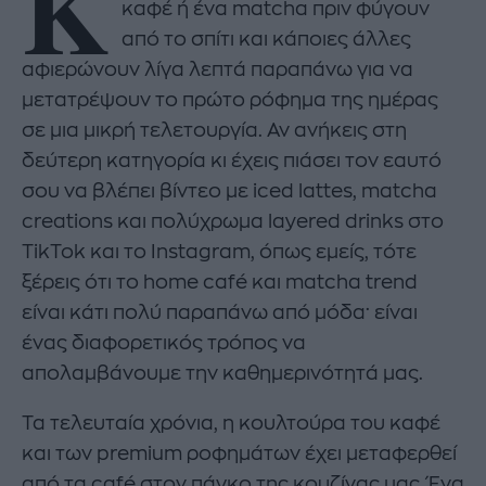
Κ
καφέ ή ένα matcha πριν φύγουν
από το σπίτι και κάποιες άλλες
αφιερώνουν λίγα λεπτά παραπάνω για να
μετατρέψουν το πρώτο ρόφημα της ημέρας
σε μια μικρή τελετουργία. Αν ανήκεις στη
δεύτερη κατηγορία κι έχεις πιάσει τον εαυτό
σου να βλέπει βίντεο με iced lattes, matcha
creations και πολύχρωμα layered drinks στο
TikTok και το Instagram, όπως εμείς, τότε
ξέρεις ότι το home café και matcha trend
είναι κάτι πολύ παραπάνω από μόδα· είναι
ένας διαφορετικός τρόπος να
απολαμβάνουμε την καθημερινότητά μας.
Τα τελευταία χρόνια, η κουλτούρα του καφέ
και των premium ροφημάτων έχει μεταφερθεί
από τα café στον πάγκο της κουζίνας μας. Ένα