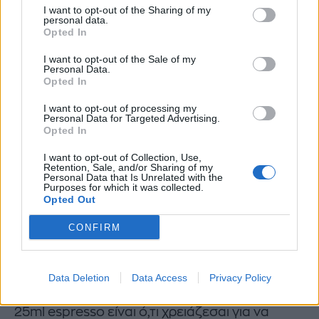
I want to opt-out of the Sharing of my
Από τον πρωινό καφέ μέχρι τα
personal data.
Opted In
καλοκαιρινά mocktails
I want to opt-out of the Sale of my
Personal Data.
Τα Monin 250ml δεν ταιριάζουν, βέβαια, μόνο
Opted In
στα matcha drinks, αλλά και σε iced coffees
I want to opt-out of processing my
Personal Data for Targeted Advertising.
και freddo, flavored lattes, cold brew,
Opted In
milkshakes, λεμονάδες και σόδες, ακόμα και
I want to opt-out of Collection, Use,
σε mocktails, cocktails και summer drinks.
Retention, Sale, and/or Sharing of my
Personal Data that Is Unrelated with the
Purposes for which it was collected.
Αν αγαπάς τις πιο γλυκές, dessert-inspired
Opted Out
γεύσεις, υπάρχουν συνδυασμοί που θυμίζουν
CONFIRM
signature café creations όπως το White
Choco + Strawberry Coffee. 15ml Monin White
Chocolate Syrup, 15ml Monin Strawberry
Data Deletion
Data Access
Privacy Policy
Syrup, 130ml γάλα (κανονικό ή φυτικό) και
25ml espresso είναι ό,τι χρειάζεσαι για να