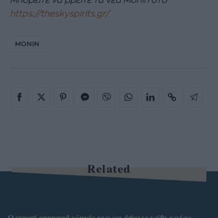
https://theskyspirits.gr/
MONIN
Related
Ο expert-approved οδηγός για να ψήνεις κάθε κρέας