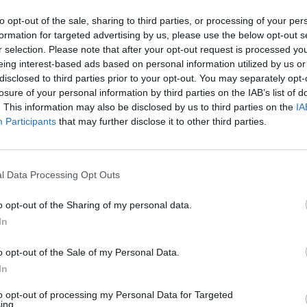
σης:
#ootd: H Nικολέττα Ράλλη πέρασε το «shirt dre
to opt-out of the sale, sharing to third parties, or processing of your per
ιάσταση
formation for targeted advertising by us, please use the below opt-out s
r selection. Please note that after your opt-out request is processed y
eing interest-based ads based on personal information utilized by us or
disclosed to third parties prior to your opt-out. You may separately opt-
losure of your personal information by third parties on the IAB’s list of
. This information may also be disclosed by us to third parties on the
IA
Participants
that may further disclose it to other third parties.
l Data Processing Opt Outs
o opt-out of the Sharing of my personal data.
In
o opt-out of the Sale of my Personal Data.
In
to opt-out of processing my Personal Data for Targeted
ing.