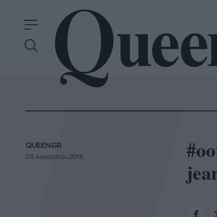
#oo
QUEEN.GR
03 Αυγούστου 2018
jea