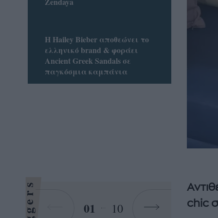
Zendaya
Η Hailey Bieber αποθεώνει το
ελληνικό brand & φοράει
Ancient Greek Sandals σε
παγκόσμια καμπάνια
Bloggers
Αντιθ
chic 
01
10