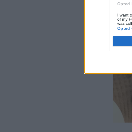
Opted 
I want t
of my P
was col
Opted 