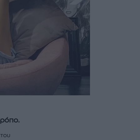
τρόπο.
 του