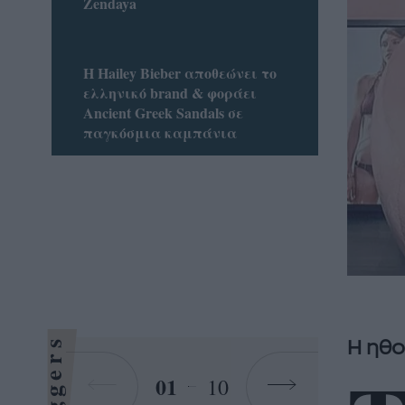
Zendaya
Η Hailey Bieber αποθεώνει το
ελληνικό brand & φοράει
Ancient Greek Sandals σε
παγκόσμια καμπάνια
Bloggers
H ηθο
01
10