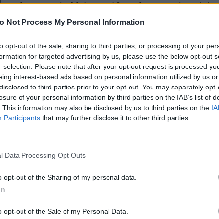
Τ
καλοκαιριού αλλά και κάθε καλοκαιριού, από ότι
φαίνεται δεν είναι μόνο το δικό μας αγαπημένο
o Not Process My Personal Information
λλά και της
Αθηνάς Οικονομάκου
. Η ηθοποιός/σχεδ
to opt-out of the sale, sharing to third parties, or processing of your per
άτων φόρεσε πριν από λίγες μέρες ένα ψηλόμεσο,
formation for targeted advertising by us, please use the below opt-out s
κι
με ένα λευκό, oversized πουκάμισο και μία ζώνη
r selection. Please note that after your opt-out request is processed y
ση της, ξαπλώνοντας παιχνιδιάρικα στη ροζ πολυθ
eing interest-based ads based on personal information utilized by us or
disclosed to third parties prior to your opt-out. You may separately opt-
ει στο showroom των Allover.
enco's Point of View
A STORY BY KORI
losure of your personal information by third parties on the IAB’s list of
ΝΘΑ ΑΠΟΣΤΟΛΟΠΟΥΛΟΥ
ΔΑΦΝΗ ΚΑΡΑΒΟΚΥΡΗ
. This information may also be disclosed by us to third parties on the
IA
 ανεπιτήδευτα, cool εμφάνιση της 33χρονης star ήτ
Participants
that may further disclose it to other third parties.
υτη καλοκαιρινή
Nτίνα Νικολάου: «Όταν
ς καλύτερές της το τελευταίο διάστημα και γι΄αυτό
ή σαλάτα με
έπαθα την πρώτη κρίση
ήκαμε ποιο brand κρύβεται πίσω από το κεντρικό κ
ι, φέτα και φράουλες
πανικού νόμιζα πως θα
k της, του jean shorts. Είναι σχέδιο του ελληνικού 
l Data Processing Opt Outs
λατρέψετε
πεθάνω»
«
Salt&Pepper Jeans
» και μπορείς να το βρεις
εδώ
. Η
o opt-out of the Sharing of my personal data.
η γραμμή του το κάνει ιδανικό και για πρωινές, αλ
In
δινές εμφανίσεις, με ένα T-shirt και πουκάμισο στη
ση, αλλά και με ένα lingerie ή cropped top στη δε
o opt-out of the Sale of my Personal Data.