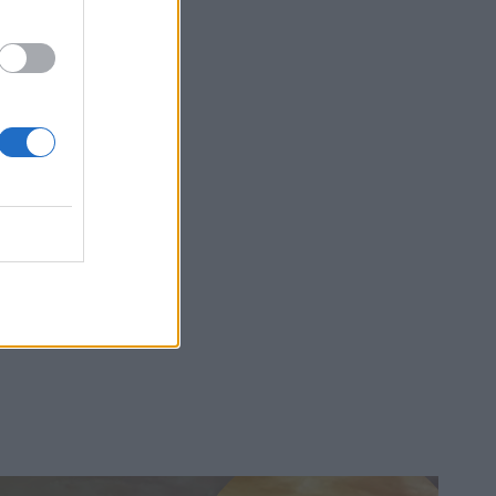
ε και
 είναι