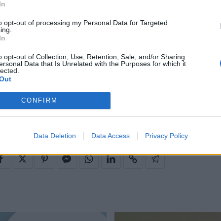
πισήμως η «εποχή των shorts, ας το εκμεταλλευτούμ
In
γιορτάσουμε», λοιπόν!
to opt-out of processing my Personal Data for Targeted
ίσης:
Aυτά τα 3 στυλ σανδάλια ταιριάζουν με όλα και
ing.
In
α που χρειάζεσαι φέτος
o opt-out of Collection, Use, Retention, Sale, and/or Sharing
ersonal Data that Is Unrelated with the Purposes for which it
lected.
//www.instagram.com/p/ByQVczVio6K/
Out
CONFIRM
 SHORTS
ΑΘΗΝΑ ΟΙΚΟΝΟΜΑΚΟΥ
JEAN SHORTS
Data Deletion
Data Access
Privacy Policy