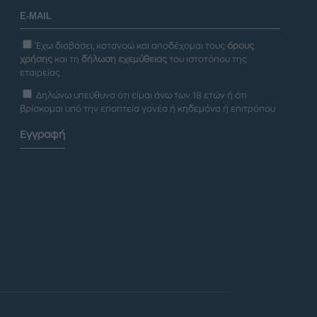
Έχω διαβάσει, κατανοώ και αποδέχομαι τους
όρους
χρήσης
και τη
δήλωση εχεμύθειας
του ιστοτόπου της
εταιρείας
Δηλώνω υπεύθυνα ότι είμαι άνω των 18 ετών ή ότι
βρίσκομαι υπό την εποπτεία γονέα ή κηδεμόνα ή επιτρόπου
Εγγραφή