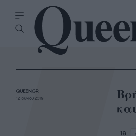
Βρή
QUEEN.GR
12 Ιουνίου 2019
και
16