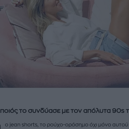
ποιός το συνδύασε με τον απόλυτα 90s 
ο jean shorts, το ρούχο-ορόσημο όχι μόνο αυτού