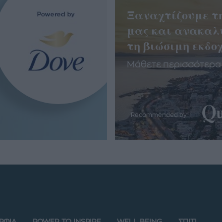
Ξαναχτίζουμε τ
μας και ανακαλ
τη βιώσιμη εκδοχ
Μάθετε περισσότερα
Recommended by
ΡΦΙΑ
POWER TO INSPIRE
WELL BEING
ΣΠΙΤΙ