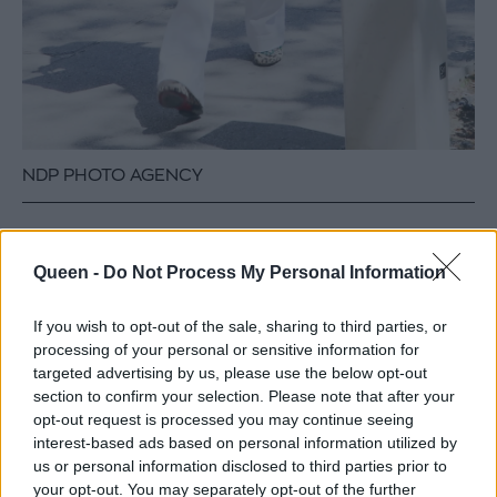
NDP PHOTO AGENCY
Η Τατιάνα το συνδύασε με λευκό t-shirt,
Queen -
Do Not Process My Personal Information
πράσινο μεσάτο σακάκι και matching
bohemian τσάντα, ενώ ένα ζευγάρι flats ήταν
If you wish to opt-out of the sale, sharing to third parties, or
processing of your personal or sensitive information for
αυτά που ολοκλήρωσαν το outfit. Η μεγάλη
targeted advertising by us, please use the below opt-out
shopper bag του οίκου Louis Vuitton
section to confirm your selection. Please note that after your
λειτούργησε εδώ σαν τσάντα γραφείο, την
opt-out request is processed you may continue seeing
interest-based ads based on personal information utilized by
οποία είχε μαζί της συμπληρωματικά. Δεν
us or personal information disclosed to third parties prior to
μπορώ να σκεφτώ καλύτερο σύνολο για τις
your opt-out. You may separately opt-out of the further