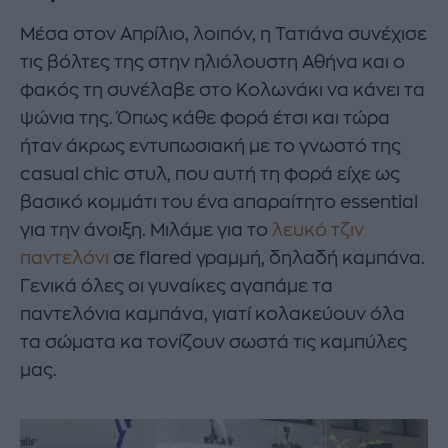
Μέσα στον Απρίλιο, λοιπόν, η Τατιάνα συνέχισε
τις βόλτες της στην ηλιόλουστη Αθήνα και ο
φακός τη συνέλαβε στο Κολωνάκι να κάνει τα
ψώνια της. Όπως κάθε φορά έτσι και τώρα
ήταν άκρως εντυπωσιακή με το γνωστό της
casual chic στυλ, που αυτή τη φορά είχε ως
βασικό κομμάτι του ένα απαραίτητο essential
για την άνοιξη. Μιλάμε για το
λευκό τζιν
παντελόνι
σε flared γραμμή, δηλαδή καμπάνα.
Γενικά όλες οι γυναίκες αγαπάμε τα
παντελόνια καμπάνα, γιατί κολακεύουν όλα
τα σώματα κα τονίζουν σωστά τις καμπύλες
μας.