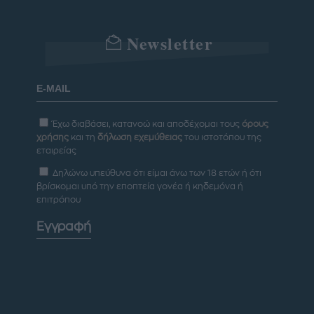
Newsletter
Έχω διαβάσει, κατανοώ και αποδέχομαι τους
όρους
χρήσης
και τη
δήλωση εχεμύθειας
του ιστοτόπου της
εταιρείας
Δηλώνω υπεύθυνα ότι είμαι άνω των 18 ετών ή ότι
βρίσκομαι υπό την εποπτεία γονέα ή κηδεμόνα ή
επιτρόπου
Εγγραφή