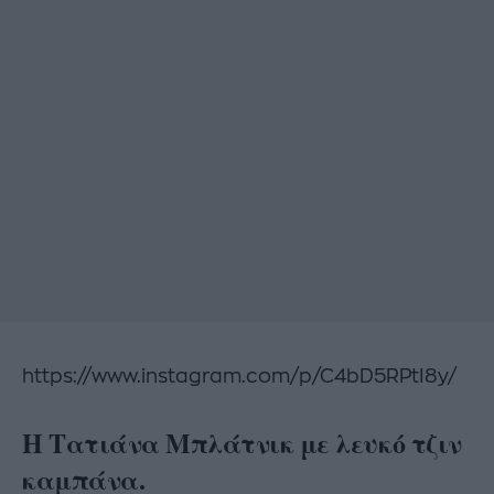
https://www.instagram.com/p/C4bD5RPtI8y/
Η Τατιάνα Μπλάτνικ με λευκό τζιν
καμπάνα.