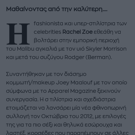
Μαθαίνοντας από την καλύτερη....
Η
fashionista και υπερ-στιλίστρια των
celebrities
Rachel Zoe
εθεάθη να
βολτάρει στην εμπορική περιοχή
του Malibu αγκαλιά με τον υιό Skyler Morrison
και μετά του συζύγου Rodger (Berman).
Συναντήθηκαν με τον διάσημο
κομμωτή/makeup Joey Maalouf με τον οποίο
σύμφωνα με το Apparel Magazine ξεκινούν
συνεργασία. Η σ τιλίστρια και σχεδιάστρια
ετοιμάζεται να λανσάρει μία νέα φθινοπωρινή
συλλογή τον Οκτώβριο του 2012, με επιλογές
της για τα πιο σέξι και θηλυκά εσώρουχα και
λαστέξ, κορσέδες που παραπέμπουν σε άλλες