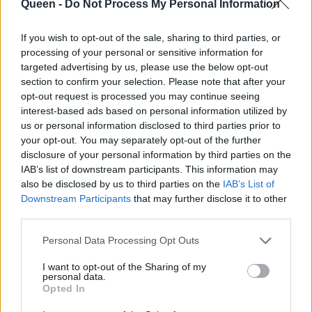
Queen -
Do Not Process My Personal Information
Ρολόι
Marc by Marc Jacobs
εδώ
If you wish to opt-out of the sale, sharing to third parties, or
processing of your personal or sensitive information for
Δαχτυλίδι
Li-La-Lo
σε χρυσό και ασήμι
εδώ
targeted advertising by us, please use the below opt-out
section to confirm your selection. Please note that after your
opt-out request is processed you may continue seeing
interest-based ads based on personal information utilized by
us or personal information disclosed to third parties prior to
your opt-out. You may separately opt-out of the further
disclosure of your personal information by third parties on the
IAB’s list of downstream participants. This information may
also be disclosed by us to third parties on the
IAB’s List of
Downstream Participants
that may further disclose it to other
third parties.
Κλέψε το boho στυλ της Rachel Zoe
Personal Data Processing Opt Outs
I want to opt-out of the Sharing of my
personal data.
Opted In