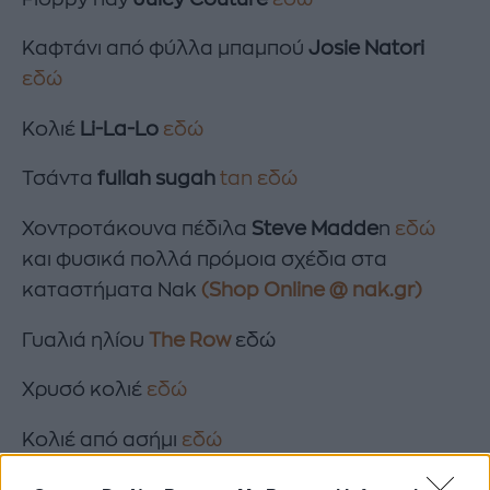
Καφτάνι από φύλλα μπαμπού
Josie Natori
εδώ
Κολιέ
Li-La-Lo
εδώ
Τσάντα
fullah sugah
tan εδώ
Χοντροτάκουνα πέδιλα
Steve Madde
n
εδώ
και φυσικά πολλά πρόμοια σχέδια στα
καταστήματα Nak
(Shop Online @ nak.gr)
Γυαλιά ηλίου
The Row
εδώ
Χρυσό κολιέ
εδώ
Κολιέ από ασήμι
εδώ
Τσάντα
fullah sugah
μπεζ
εδώ