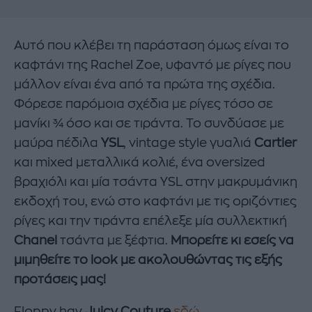
Αυτό που κλέβει τη παράσταση όμως είναι το
καφτάνι της Rachel Zoe, υφαντό με ρίγες που
μάλλον είναι ένα από τα πρώτα της σχέδια.
Φόρεσε παρόμοια σχέδια με ρίγες τόσο σε
μανίκι ¾ όσο και σε τιράντα. Το συνδύασε με
μαύρα πέδιλα
YSL
, vintage style γυαλιά
Cartier
και mixed μεταλλικά κολιέ, ένα oversized
βραχιόλι και μία τσάντα YSL στην μακρυμάνικη
εκδοχή του, ενώ στο καφτάνι με τις οριζόντιες
ρίγες και την τιράντα επέλεξε μία συλλεκτική
Chanel
τσάντα με ξέφτια.
Μπορείτε κι εσείς να
μιμηθείτε το look με ακολουθώντας τις εξής
προτάσεις μας!
Floppy hay
Juicy Couture
εδώ