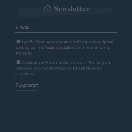
Newsletter
Έχω διαβάσει, κατανοώ και αποδέχομαι τους
όρους
χρήσης
και τη
δήλωση εχεμύθειας
του ιστοτόπου της
εταιρείας
Δηλώνω υπεύθυνα ότι είμαι άνω των 18 ετών ή ότι
βρίσκομαι υπό την εποπτεία γονέα ή κηδεμόνα ή
επιτρόπου
Εγγραφή