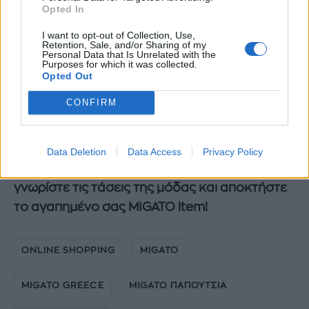
Opted In
I want to opt-out of Collection, Use,
Retention, Sale, and/or Sharing of my
Personal Data that Is Unrelated with the
Purposes for which it was collected.
Opted Out
CONFIRM
Data Deletion
Data Access
Privacy Policy
Επισκεφτείτε τώρα το
www.migato.gr
,
γνωρίστε τις τάσεις της μόδας και αποκτήστε
το αγαπημένο σας MIGATO item!
ONLINE SHOPPING
MIGATO
MIGATO GREECE
MIGATO ΠΑΠΟΥΤΣΙΑ