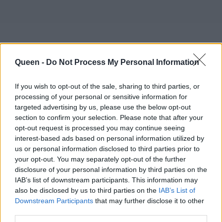
Queen -
Do Not Process My Personal Information
Ο Mario Sorrenti κρύβεται πίσω από τη
φωτογράφιση της
Scarlett Johansson για την
If you wish to opt-out of the sale, sharing to third parties, or
καμπάνια της Mango
, ενώ έχει φωτογραφίσει
processing of your personal or sensitive information for
targeted advertising by us, please use the below opt-out
και καμπάνιες του Calvin Klein, της Lancôme
section to confirm your selection. Please note that after your
και της Benetton. Για να δούμε θα πείσει και τη
opt-out request is processed you may continue seeing
Scarlett Johansson να φωτογραφηθεί;
interest-based ads based on personal information utilized by
us or personal information disclosed to third parties prior to
your opt-out. You may separately opt-out of the further
MARIO SORRENTI
PIRELLI CALENDAR 2012
disclosure of your personal information by third parties on the
IAB’s list of downstream participants. This information may
also be disclosed by us to third parties on the
IAB’s List of
ΗΜΕΡΟΛΟΓΙΟ PIRELLI 2012
STEVEN MEISEL
Downstream Participants
that may further disclose it to other
third parties.
SCARLETT JOHANSSON