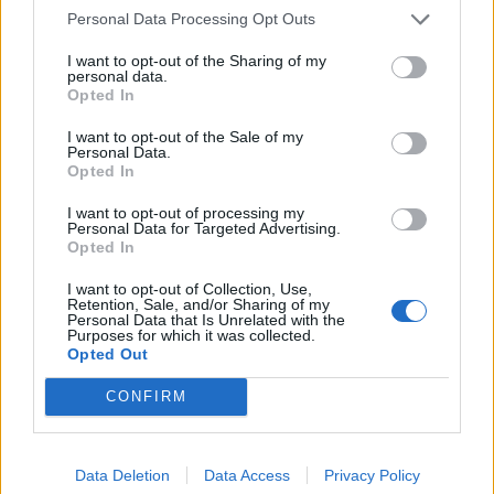
Personal Data Processing Opt Outs
I want to opt-out of the Sharing of my
personal data.
Opted In
I want to opt-out of the Sale of my
Personal Data.
Opted In
I want to opt-out of processing my
Personal Data for Targeted Advertising.
Opted In
Related
I want to opt-out of Collection, Use,
Retention, Sale, and/or Sharing of my
Personal Data that Is Unrelated with the
Purposes for which it was collected.
Opted Out
Holiday Essentials: Τα 9 κομμάτια που αξίζουν μία θέση
CONFIRM
στη βαλίτσα σου αυτό το καλοκαίρι
Data Deletion
Data Access
Privacy Policy
Τhe Art of Sizing: Ένα ελληνικό brand με μαγιό κάνει