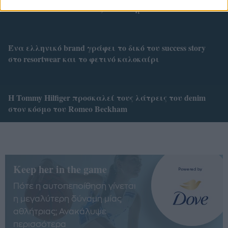
το «one size» και το στυλ, ταυτόσημα
Ένα ελληνικό brand γράφει το δικό του success story
στο resortwear και το φετινό καλοκαίρι
Η Tommy Hilfiger προσκαλεί τους λάτρεις του denim
στον κόσμο του Romeo Beckham
Keep her in the game
Πότε η αυτοπεποίθηση γίνεται
η μεγαλύτερη δύναμη μίας
αθλήτριας; Ανακάλυψε
περισσότερα