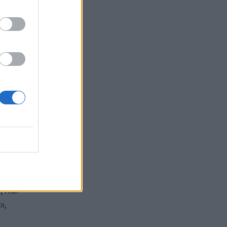
ωτός,
την
αι Owner
ική
σιάζει
 δεις
έρχεται
λη. Η
 και
»,