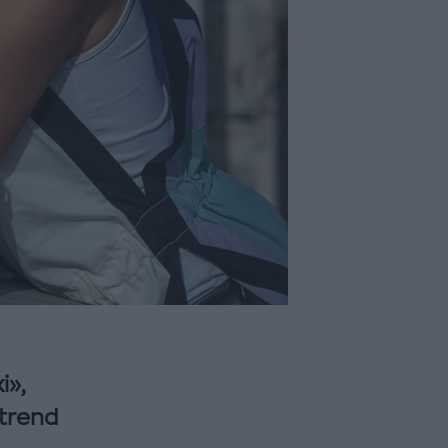
i»,
 trend