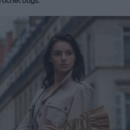
rochet bags.
enco's Point of View
A STORY BY KORI
ΝΘΑ ΑΠΟΣΤΟΛΟΠΟΥΛΟΥ
ΔΑΦΝΗ ΚΑΡΑΒΟΚΥΡΗ
υτη καλοκαιρινή
Nτίνα Νικολάου: «Όταν
ή σαλάτα με
έπαθα την πρώτη κρίση
ι, φέτα και φράουλες
πανικού νόμιζα πως θα
λατρέψετε
πεθάνω»