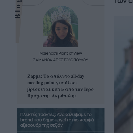
των c
Majenco's Point of View
Maj
ΣΑΜΑΝΘΑ ΑΠΟΣΤΟΛΟΠΟΥΛΟΥ
ΣΑΜΑ
Zappa: Το απόλυτο all-day
Η απόλ
meeting point για όλους
δροσερ
βρίσκεται κάτω από τον Ιερό
καρπούζ
Βράχο της Ακρόπολης
που θα 
Πλεκτές τσάντες: Ανακαλύψαμε το
brand που δημιουργεί τα πιο κομψά
αξεσουάρ της σεζόν