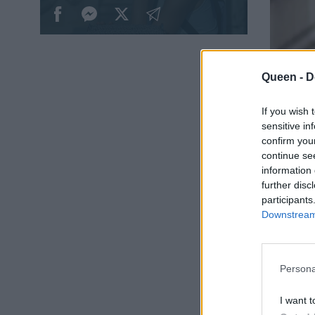
Queen -
D
If you wish 
sensitive in
confirm you
continue se
information 
further disc
participants
Downstream 
«
Le Ret
Persona
νέα συ
I want t
ελληνι