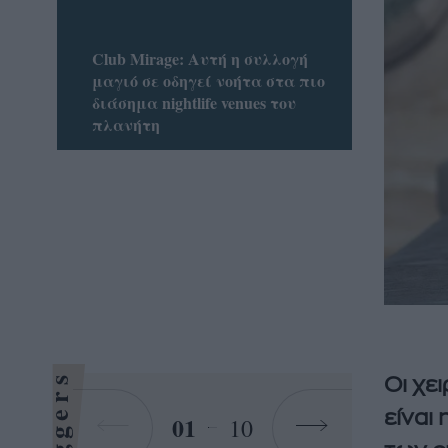
Club Mirage: Αυτή η συλλογή
μαγιό σε οδηγεί νοήτα στα πιο
διάσημα nightlife venues του
πλανήτη
Bloggers
Oι χε
είναι
01
10