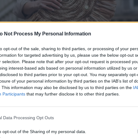
o Not Process My Personal Information
to opt-out of the sale, sharing to third parties, or processing of your per
formation for targeted advertising by us, please use the below opt-out s
r selection. Please note that after your opt-out request is processed y
eing interest-based ads based on personal information utilized by us or
disclosed to third parties prior to your opt-out. You may separately opt-
losure of your personal information by third parties on the IAB’s list of
. This information may also be disclosed by us to third parties on the
IA
Participants
that may further disclose it to other third parties.
our à Paris
» («Η επιστροφή στο Παρίσι»): έτσι ονομά
l Data Processing Opt Outs
λλογή με πλεκτές
τσάντες
από το ήδη αγαπημένο 
o opt-out of the Sharing of my personal data.
κό κοινό brand «
Μiss Polyplexi
» και μπορεί αυτήν τη