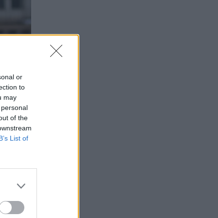
sonal or
ection to
ou may
 personal
out of the
 downstream
B’s List of
ζεται η
στο
ν