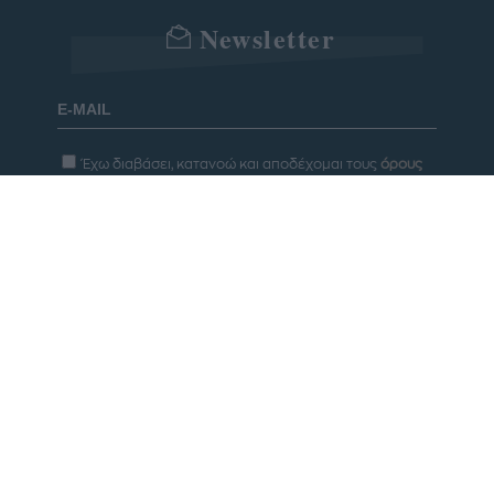
Newsletter
Έχω διαβάσει, κατανοώ και αποδέχομαι τους
όρους
χρήσης
και τη
δήλωση εχεμύθειας
του ιστοτόπου της
εταιρείας
Δηλώνω υπεύθυνα ότι είμαι άνω των 18 ετών ή ότι
βρίσκομαι υπό την εποπτεία γονέα ή κηδεμόνα ή
επιτρόπου
Εγγραφή