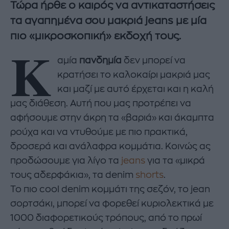
Τώρα ήρθε ο καιρός να αντικαταστήσεις
τα αγαπημένα σου μακριά jeans με μία
πιο «μικροσκοπική» εκδοχή τους.
K
αμία
πανδημία
δεν μπορεί να
κρατήσει το καλοκαίρι μακριά μας
και μαζί με αυτό έρχεται και η καλή
μας διάθεση. Αυτή που μας προτρέπει να
αφήσουμε στην άκρη τα «βαριά» και άκαμπτα
ρούχα και να ντυθούμε με πιο πρακτικά,
δροσερά και ανάλαφρα κομμάτια. Κοινώς ας
προδώσουμε για λίγο τα
jeans
για τα «μικρά
τους αδερφάκια», τα denim
shorts
.
To πιο cool denim κομμάτι της σεζόν, το jean
σορτσάκι, μπορεί να φορεθεί κυριολεκτικά με
1000 διαφορετικούς τρόπους, από το πρωί