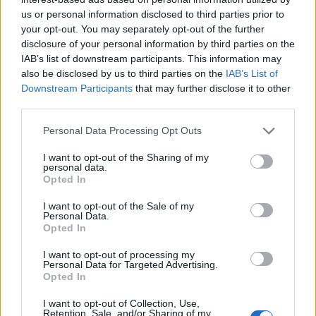
us or personal information disclosed to third parties prior to
your opt-out. You may separately opt-out of the further
disclosure of your personal information by third parties on the
IAB’s list of downstream participants. This information may
also be disclosed by us to third parties on the
IAB’s List of
Συνέχισε στην gallery παρακάτω για να δεις
Downstream Participants
that may further disclose it to other
πως οι top influencers του Instagram
third parties.
συνδύασαν τα χρωματιστά jeans, ώστε να
Personal Data Processing Opt Outs
πάρεις ιδέες και για τις δικές σου εμφανίσεις.
I want to opt-out of the Sharing of my
personal data.
Opted In
I want to opt-out of the Sale of my
Personal Data.
Opted In
I want to opt-out of processing my
Personal Data for Targeted Advertising.
Opted In
I want to opt-out of Collection, Use,
Retention, Sale, and/or Sharing of my