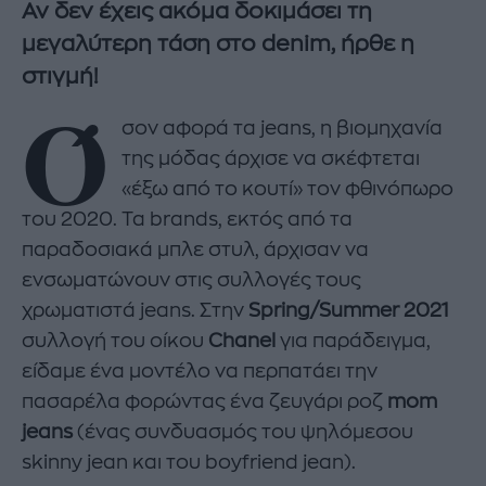
Αν δεν έχεις ακόμα δοκιμάσει τη
μεγαλύτερη τάση στο denim, ήρθε η
στιγμή!
Ό
σον αφορά τα jeans, η βιομηχανία
της μόδας άρχισε να σκέφτεται
«έξω από το κουτί» τον φθινόπωρο
του 2020. Τα brands, εκτός από τα
παραδοσιακά μπλε στυλ, άρχισαν να
ενσωματώνουν στις συλλογές τους
χρωματιστά jeans. Στην
Spring/Summer 2021
συλλογή του οίκου
Chanel
για παράδειγμα,
είδαμε ένα μοντέλο να περπατάει την
πασαρέλα φορώντας ένα ζευγάρι ροζ
mom
jeans
(ένας συνδυασμός του ψηλόμεσου
skinny jean και του boyfriend jean).