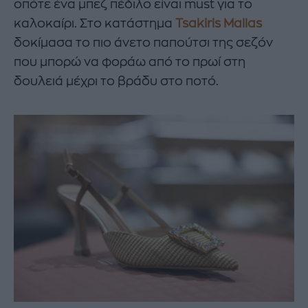
οπότε ένα μπεζ πέδιλο είναι must για το
καλοκαίρι. Στο κατάστημα
Tsakiris Mallas
δοκίμασα το πιο άνετο παπούτσι της σεζόν
που μπορώ να φοράω από το πρωί στη
δουλειά μέχρι το βράδυ στο ποτό.