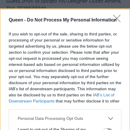
Guess,
στον
1
ο
όροφο
του
Designer Outlet Athens,
Τηλ
. 2106638249
Lefteris_Partsalis
Queen -
Do Not Process My Personal Information
If you wish to opt-out of the sale, sharing to third parties, or
Multicolor dress
processing of your personal or sensitive information for
targeted advertising by us, please use the below opt-out
Αν νομίζεις πως τελειώσαμε με τα prints και θα
section to confirm your selection. Please note that after your
opt-out request is processed you may continue seeing
επιστρέψουμε στις μονόχρωμες επιλογές,
interest-based ads based on personal information utilized by
πρέπει να κάνεις λίγη υπομονή ακόμα, διότι το
us or personal information disclosed to third parties prior to
καλοκαίρι αγαπά τα πολλά χρώματα. Ένα
your opt-out. You may separately opt-out of the further
disclosure of your personal information by third parties on the
floral φόρεμα με παγιέτες χρειάζεται σε κάθε
IAB’s list of downstream participants. This information may
ντουλάπα για τα βράδια που δεν ξέρουμε τι να
also be disclosed by us to third parties on the
IAB’s List of
φορέσουμε και στο κατάστημα
‘ALE
βρήκα
Downstream Participants
that may further disclose it to other
third parties.
αυτό που θα με συνοδέψει σε πολλές απο τις
καλοκαιρινές μου εξόδους.
Personal Data Processing Opt Outs
I want to opt-out of the Sharing of my