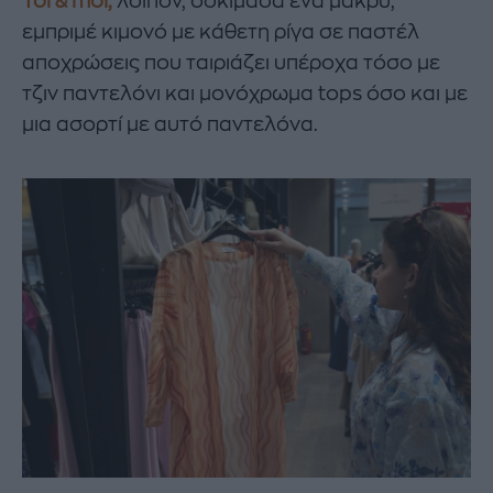
Toi & moi,
λοιπόν, δοκίμασα ένα μακρύ,
εμπριμέ κιμονό με κάθετη ρίγα σε παστέλ
αποχρώσεις που ταιριάζει υπέροχα τόσο με
τζιν παντελόνι και μονόχρωμα tops όσο και με
μια ασορτί με αυτό παντελόνα.