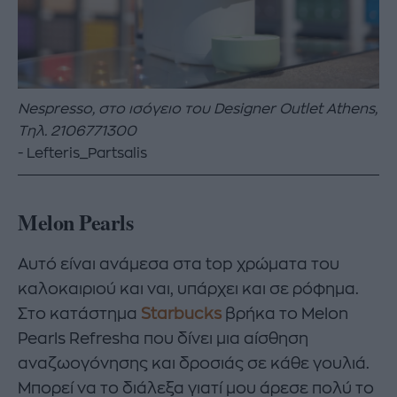
Nespresso,
στο
ισόγειο
του
Designer Outlet Athens,
Τηλ
. 2106771300
Lefteris_Partsalis
Melon Pearls
Αυτό είναι ανάμεσα στα top χρώματα του
καλοκαιριού και ναι, υπάρχει και σε ρόφημα.
Στο κατάστημα
Starbucks
βρήκα το Melon
Pearls Refresha που δίνει μια αίσθηση
αναζωογόνησης και δροσιάς σε κάθε γουλιά.
Μπορεί να το διάλεξα γιατί μου άρεσε πολύ το