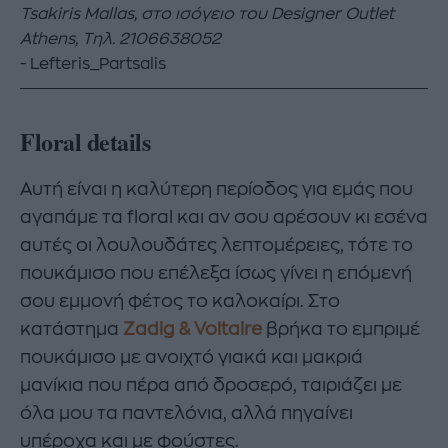
Tsakiris Mallas, στο ισόγειο του Designer Outlet
Athens, Τηλ. 2106638052
Lefteris_Partsalis
Floral details
Αυτή είναι η καλύτερη περίοδος για εμάς που
αγαπάμε τα floral και αν σου αρέσουν κι εσένα
αυτές οι λουλουδάτες λεπτομέρειες, τότε το
πουκάμισο που επέλεξα ίσως γίνει η επόμενή
σου εμμονή φέτος το καλοκαίρι. Στο
κατάστημα
Zadig & Voltaire
βρήκα το εμπριμέ
πουκάμισο με ανοιχτό γιακά και μακριά
μανίκια που πέρα από δροσερό, ταιριάζει με
όλα μου τα παντελόνια, αλλά πηγαίνει
υπέροχα και με φούστες.