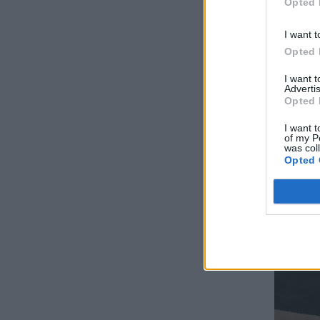
Opted 
I want t
Opted 
I want 
Advertis
Opted 
I want t
of my P
was col
Opted 