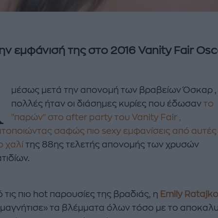
ην εμφάνισή της στο 2016 Vanity Fair Osc
Α
μέσως μετά την απονομή των βραβείων Όσκαρ ,
πολλές ήταν οι διάσημες κυρίες που έδωσαν
το
"παρών" στο after party του Vanity Fair ,
τοποιώντας σαφώς πιο sexy εμφανίσεις από αυτές
ο χαλί
της 88ης τελετής απονομής των χρυσών
τιδίων.
enco's Point of View
A STORY BY KORI
ΝΘΑ ΑΠΟΣΤΟΛΟΠΟΥΛΟΥ
ΔΑΦΝΗ ΚΑΡΑΒΟΚΥΡΗ
 τις πιο hot παρουσίες της βραδιάς, η
Emily Ratajk
υτη καλοκαιρινή
Nτίνα Νικολάου: «Όταν
«μαγνήτισε» τα βλέμματα όλων τόσο με το αποκαλ
ή σαλάτα με
έπαθα την πρώτη κρίση