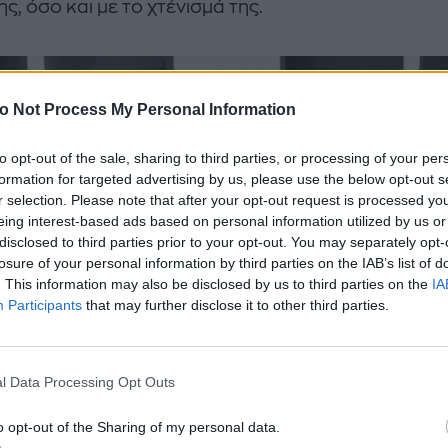
της, όσο και με το χτένισμά της.
ι, φέτα και φράουλες
πανικού νόμιζα πως θα
λατρέψετε
πεθάνω»
o Not Process My Personal Information
to opt-out of the sale, sharing to third parties, or processing of your per
formation for targeted advertising by us, please use the below opt-out s
r selection. Please note that after your opt-out request is processed y
eing interest-based ads based on personal information utilized by us or
disclosed to third parties prior to your opt-out. You may separately opt-
losure of your personal information by third parties on the IAB’s list of
. This information may also be disclosed by us to third parties on the
IA
Participants
that may further disclose it to other third parties.
l Data Processing Opt Outs
o opt-out of the Sharing of my personal data.