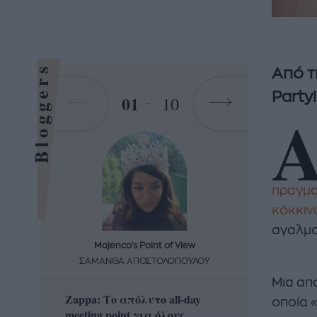
Bloggers
Από τ
Party!
01
10
πραγμα
κόκκιν
αγαλμα
Majenco's Point of View
Maj
ΣΑΜΑΝΘΑ ΑΠΟΣΤΟΛΟΠΟΥΛΟΥ
ΣΑΜΑ
Μια από
Zappa: Το απόλυτο all-day
Η απόλ
οποία 
meeting point για όλους
δροσερ