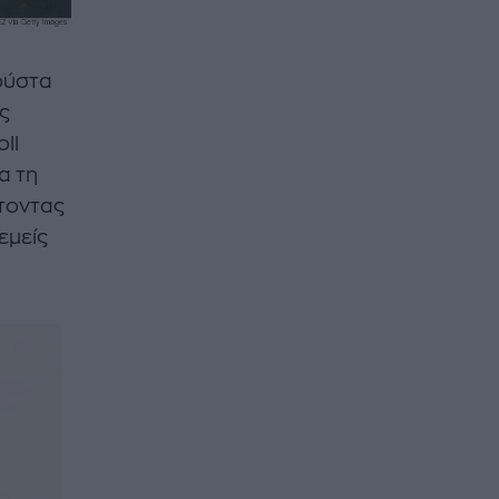
ούστα
ς
ll
α τη
πτοντας
εμείς