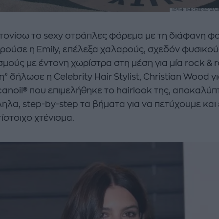
α τονίσω το sexy στράπλες φόρεμα με τη διάφανη φ
ρούσε η Emily, επέλεξα χαλαρούς, σχεδόν φυσικού
μούς με έντονη χωρίστρα στη μέση για μία rock & ro
” δήλωσε η Celebrity Hair Stylist, Christian Wood γι
anoil® που επιμελήθηκε το hairlook της, αποκαλύ
ηλα, step-by-step τα βήματα για να πετύχουμε και 
ίστοιχο χτένισμα.