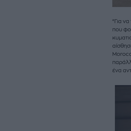
“Για ν
που φο
κυματισ
αίσθηση
Morocc
παράλλ
ένα αντ