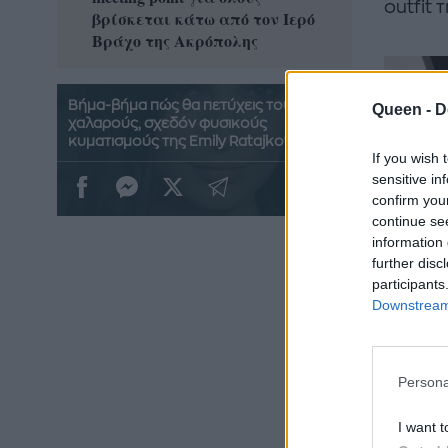
outfit 
βρίσκεται κάτω από τον Ιερό
καρπούζ
Βράχο της Ακρόπολης
που θα 
Βήμα-βήμα πώς θα πετύχεις τους
Queen -
D
χαλαρούς, σχεδόν φυσικούς
κυματισμούς της Emily Ratajkowski
If you wish 
sensitive in
confirm you
continue se
information 
further disc
participants
Downstream 
Persona
I want t