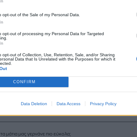
In
o opt-out of the Sale of my Personal Data.
In
to opt-out of processing my Personal Data for Targeted
ing.
In
o opt-out of Collection, Use, Retention, Sale, and/or Sharing
ersonal Data that Is Unrelated with the Purposes for which it
lected.
Out
CONFIRM
Data Deletion
Data Access
Privacy Policy
ί τα μάτια μας γερνάνε πιο εύκολα;