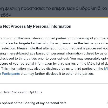
λή φυσική προστασία: το επιφανειακό υδρολιπιδικό
σχεδόν
κτο.
o Not Process My Personal Information
ετική λεπτότητα: 0,04 χιλιοστά, σε σύγκριση με 1 χι
 υπόλοιπο
to opt-out of the sale, sharing to third parties, or processing of your per
ο·το γεγονός αυτό την καθιστά πιο διαπερατή.
formation for targeted advertising by us, please use the below opt-out s
r selection. Please note that after your opt-out request is processed y
ντική καταπόνηση με πολλούς μύες: στο περίγραμμ
eing interest-based ads based on personal information utilized by us or
, υπάρχουν
disclosed to third parties prior to your opt-out. You may separately opt-
κληροι μύες, συμπεριλαμβανομένωντων 14 που με
losure of your personal information by third parties on the IAB’s list of
. This information may also be disclosed by us to third parties on the
IA
εφάρισμα –
Participants
that may further disclose it to other third parties.
ου κάνουμε πάνω από 10.000 φορέςτην ημέρα.
ονικό λεμφικό σύστημα και ανεπαρκής κυκλοφορία
ς.
l Data Processing Opt Outs
lery με τις νέες κρέμες ματιών που μπορείς να επιλέ
o opt-out of the Sharing of my personal data.