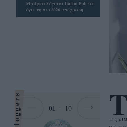
Μπάρκα λέγεται Italian Bob και
έχει τη πιο 2026 απόχρωση
Bloggers
01
10
της ετα
σημεία