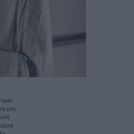
τηρεί
τά μας
ευνά
πρώτα
Το