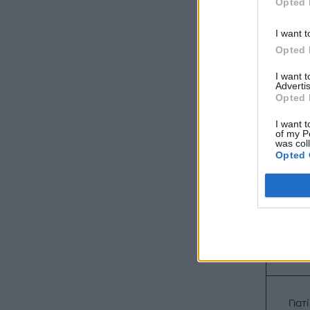
Opted 
I want t
Opted 
I want 
Advertis
Opted 
I want t
of my P
was col
Opted 
Γιατ