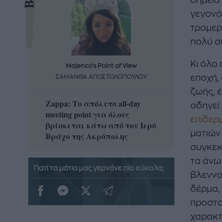
γεγονό
τρομερ
πολύ σ
Κι όλο
Majenco's Point of View
Maj
εποχή,
ΣΑΜΑΝΘΑ ΑΠΟΣΤΟΛΟΠΟΥΛΟΥ
ΣΑΜΑ
ζωής, 
Zappa: Το απόλυτο all-day
Η απόλ
οδηγεί
meeting point για όλους
δροσερ
επιδερ
βρίσκεται κάτω από τον Ιερό
καρπούζ
ματιών 
Βράχο της Ακρόπολης
που θα 
συγκεκ
τα άνω
Γιατί τα μάτια μας γερνάνε πιο εύκολα;
βλεννο
δέρμα,
προστα
χαρακτ