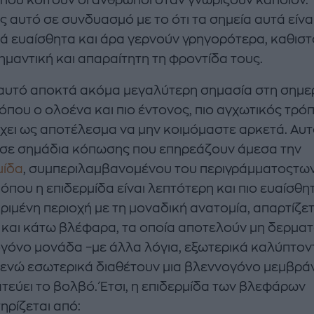
ς αυτό σε συνδυασμό με το ότι τα σημεία αυτά είνα
ά ευαίσθητα και άρα γερνούν γρηγορότερα, καθισ
ημαντική και απαραίτητη τη φροντίδα τους.
 αυτό αποκτά ακόμα μεγαλύτερη σημασία στη σημε
enco's Point of View
A STORY BY KORI
 όπου ο ολοένα και πιο έντονος, πιο αγχωτικός τρό
ΝΘΑ ΑΠΟΣΤΟΛΟΠΟΥΛΟΥ
ΔΑΦΝΗ ΚΑΡΑΒΟΚΥΡΗ
έχει ως αποτέλεσμα να μην κοιμόμαστε αρκετά. Αυ
υτη καλοκαιρινή
Nτίνα Νικολάου: «Όταν
 σε σημάδια κόπωσης που επηρεάζουν άμεσα την
ή σαλάτα με
έπαθα την πρώτη κρίση
μίδα
, συμπεριλαμβανομένου του περιγράμματοςτω
ι, φέτα και φράουλες
πανικού νόμιζα πως θα
όπου η επιδερμίδα είναι λεπτότερη και πιο ευαίσθητ
λατρέψετε
πεθάνω»
ριμένη περιοχή με τη μοναδική ανατομία, απαρτίζε
 και κάτω βλέφαρα, τα οποία αποτελούν μη δερματ
γόνο μονάδα –με άλλα λόγια, εξωτερικά καλύπτον
 ενώ εσωτερικά διαθέτουν μια βλεννογόνο μεμβρά
τεύει το βολβό. Έτσι, η επιδερμίδα των βλεφάρων
ηρίζεται από: