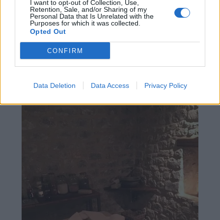
I want to opt-out of Collection, Use,
Προσκαλεί τον φιλοξενούμενο να ανακαλύψει
Retention, Sale, and/or Sharing of my
Personal Data that Is Unrelated with the
εκτός από την άγρια ομορφιά και γοητεία της
Purposes for which it was collected.
Μάνης
, τις καταπληκτικές θεραπείες
Opted Out
προσώπου και σώματος, με αγνά φρέσκα
CONFIRM
υλικά, που συλλέγουν οι ίδιοι οι ιδιοκτήτες του
ξενοδοχείου.
Data Deletion
Data Access
Privacy Policy