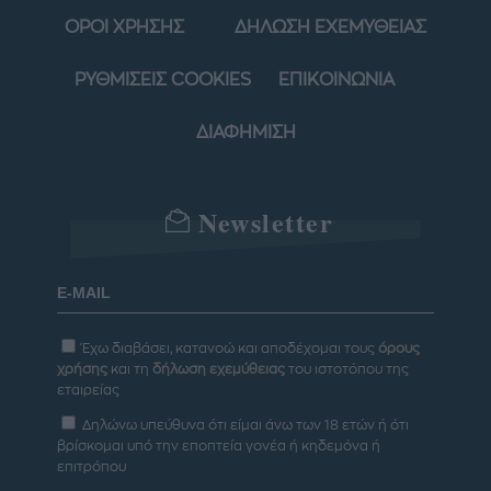
ΟΡΟΙ ΧΡΗΣΗΣ
ΔΗΛΩΣΗ ΕΧΕΜΥΘΕΙΑΣ
ΡΥΘΜΙΣΕΙΣ COOKIES
ΕΠΙΚΟΙΝΩΝΙΑ
ΔΙΑΦΗΜΙΣΗ
Newsletter
Έχω διαβάσει, κατανοώ και αποδέχομαι τους
όρους
χρήσης
και τη
δήλωση εχεμύθειας
του ιστοτόπου της
εταιρείας
Δηλώνω υπεύθυνα ότι είμαι άνω των 18 ετών ή ότι
βρίσκομαι υπό την εποπτεία γονέα ή κηδεμόνα ή
επιτρόπου