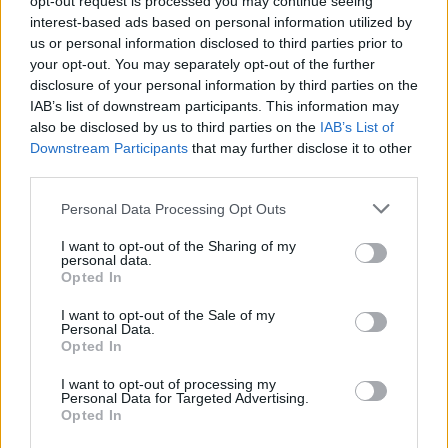
opt-out request is processed you may continue seeing
interest-based ads based on personal information utilized by
us or personal information disclosed to third parties prior to
your opt-out. You may separately opt-out of the further
disclosure of your personal information by third parties on the
IAB’s list of downstream participants. This information may
also be disclosed by us to third parties on the
IAB’s List of
Downstream Participants
that may further disclose it to other
third parties.
Personal Data Processing Opt Outs
I want to opt-out of the Sharing of my
personal data.
Opted In
I want to opt-out of the Sale of my
Τι άλλο να ζητήσει κανείς όταν ξέρει ότι θα
Personal Data.
ξυπνήσει το επόμενο πρωί αντικρίζοντας αυτό
Opted In
το τοπίο; Μμμμ.. ίσως να υπάρχει κάτι ακόμα
I want to opt-out of processing my
Personal Data for Targeted Advertising.
που να ολοκληρώνει τη χαρά μου. Το “
Ηιόνη
Opted In
Spa”
, τον πιο ζεν χώρο του ξενοδοχείου!