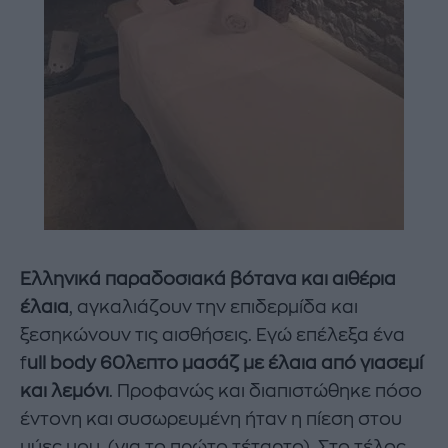
Ελληνικά παραδοσιακά βότανα και αιθέρια
έλαια
, αγκαλιάζουν την επιδερμίδα και
ξεσηκώνουν τις αισθήσεις. Εγώ επέλεξα ένα
f
ull body 60λεπτο μασάζ με έλαια από γιασεμί
και λεμόνι
. Προφανώς και διαπιστώθηκε πόσο
έντονη και συσωρευμένη ήταν η πίεση στου
μύες μου..(για το πρώτο τέταρτο). Στο τέλος