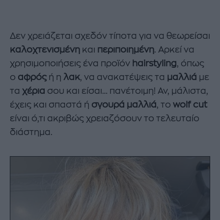
Δεν χρειάζεται σχεδόν τίποτα για να θεωρείσαι
καλοχτενισμένη
και
περιποιημένη
. Αρκεί να
χρησιμοποιήσεις ένα προϊόν
hairstyling
, όπως
ο
αφρός
ή η
λακ
, να ανακατέψεις τα
μαλλιά
με
τα
χέρια
σου και είσαι… πανέτοιμη! Αν, μάλιστα,
έχεις και σπαστά ή
σγουρά μαλλιά
, το
wolf cut
είναι ό,τι ακριβώς χρειαζόσουν το τελευταίο
διάστημα.