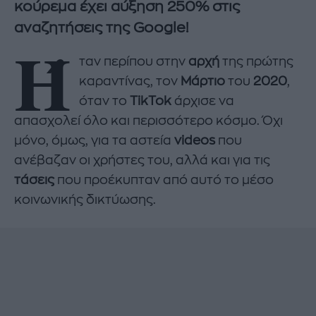
κούρεμα έχει αύξηση 250% στις
αναζητήσεις της Google!
Ή
ταν περίπου στην
αρχή
της πρώτης
καραντίνας, τον
Μάρτιο
του
2020
,
όταν το
TikTok
άρχισε να
απασχολεί όλο και περισσότερο κόσμο. Όχι
μόνο, όμως, για τα αστεία
videos
που
ανέβαζαν οι χρήστες του, αλλά και για τις
τάσεις
που προέκυπταν από αυτό το μέσο
κοινωνικής δικτύωσης.