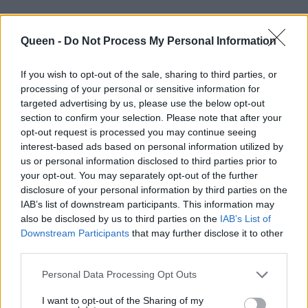
Queen -
Do Not Process My Personal Information
If you wish to opt-out of the sale, sharing to third parties, or
processing of your personal or sensitive information for
targeted advertising by us, please use the below opt-out
section to confirm your selection. Please note that after your
opt-out request is processed you may continue seeing
interest-based ads based on personal information utilized by
us or personal information disclosed to third parties prior to
your opt-out. You may separately opt-out of the further
disclosure of your personal information by third parties on the
IAB’s list of downstream participants. This information may
Στην παρακάτω
gallery
θα δεις αρκετά
also be disclosed by us to third parties on the
IAB’s List of
Downstream Participants
that may further disclose it to other
παραδείγματα με
wolf cut
για να καταλάβεις
third parties.
ακριβώς όσα σου λέω!
Personal Data Processing Opt Outs
Ένα βολικό κούρεμα
I want to opt-out of the Sharing of my