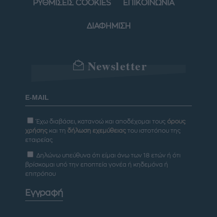
ΡΥΘΜΙΣΕΙΣ COOKIES
ΕΠΙΚΟΙΝΩΝΙΑ
ΔΙΑΦΗΜΙΣΗ
Newsletter
Έχω διαβάσει, κατανοώ και αποδέχομαι τους
όρους
χρήσης
και τη
δήλωση εχεμύθειας
του ιστοτόπου της
εταιρείας
Δηλώνω υπεύθυνα ότι είμαι άνω των 18 ετών ή ότι
βρίσκομαι υπό την εποπτεία γονέα ή κηδεμόνα ή
επιτρόπου
Εγγραφή