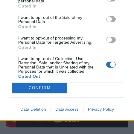
personal data.
Opted In
Κάποια
κορίτσια
βλέποντας το
wolf cut
θα
I want to opt-out of the Sale of my
έλεγαν ότι είναι αρκετά
ανατρεπτικό
. Άλλες
Personal Data.
θα έλεγαν ότι είναι
super cool
. Για εκείνες
Opted In
πάντως που βαριούνται να κάνουν πολλά-
I want to opt-out of processing my
Personal Data for Targeted Advertising.
πολλά στα
μαλλιά
τους και να ασχολούνται με
Opted In
το
styling
, το
wolf cut
είναι το πιο ιδανικό
I want to opt-out of Collection, Use,
κούρεμα
.
Retention, Sale, and/or Sharing of my
Personal Data that Is Unrelated with the
Purposes for which it was collected.
Opted Out
CONFIRM
Data Deletion
Data Access
Privacy Policy