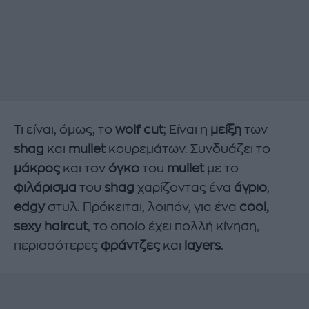
Τι είναι, όμως, το
wolf cut
; Είναι η
μείξη
των
shag
και
mullet
κουρεμάτων. Συνδυάζει το
μάκρος
και τον
όγκο
του
mullet
με το
φιλάρισμα
του
shag
χαρίζοντας ένα
άγριο
,
edgy
στυλ. Πρόκειται, λοιπόν, για ένα
cool,
sexy haircut
, το οποίο έχει πολλή κίνηση,
περισσότερες
φράντζες
και
layers
.