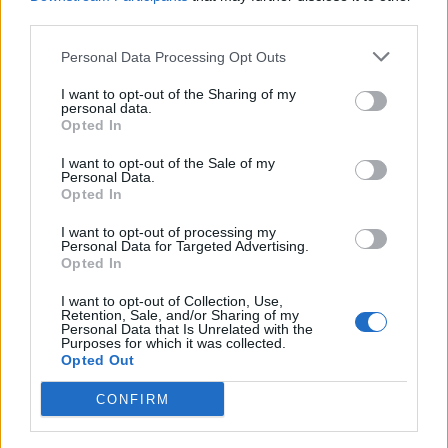
Όταν το προϊόν που χρησιμοποιείς κάνει τα
third parties.
μαλλιά άκαμπτα , χωρίς κίνηση και τα
αφυδατώνει τότε ξεκάθαρα κάτι δεν πάει
Personal Data Processing Opt Outs
καλά, σωστά;
I want to opt-out of the Sharing of my
personal data.
Opted In
Διάβασε για να μάθεις τη διαφορά ανάμεσα
στην αφυδάτωση και την ξηρότητα
I want to opt-out of the Sale of my
Personal Data.
Opted In
Όπως και με τη λακ, έτσι και με τον αφρό,
υπάρχουν διάφορες κατηγορίες κρατήματος.
I want to opt-out of processing my
Personal Data for Targeted Advertising.
Επίσης υπάρχουν ειδικοί αφροί για μπούκλες
Opted In
αλλά ούτε και εκείνοι είναι οι καλύτεροι. Ποιο
I want to opt-out of Collection, Use,
προϊόν άρα πρέπει να διαλέξεις;
Retention, Sale, and/or Sharing of my
Personal Data that Is Unrelated with the
Purposes for which it was collected.
Opted Out
CONFIRM