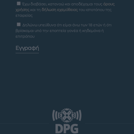
Έχω διαβάσει, κατανοώ και αποδέχομαι τους
όρους
χρήσης
και τη
δήλωση εχεμύθειας
του ιστοτόπου της
εταιρείας
Δηλώνω υπεύθυνα ότι είμαι άνω των 18 ετών ή ότι
βρίσκομαι υπό την εποπτεία γονέα ή κηδεμόνα ή
επιτρόπου
Εγγραφή