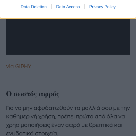
Data Deletion
Data Access
Privacy Policy
via GIPHY
Ο σωστός αφρός
Για να μην αφυδατωθούν τα μαλλιά σου με την
καθημερινή χρήση, πρέπει πρώτα από όλα να
χρησιμοποιήσεις έναν αφρό με θρεπτικά και
ενυδατικά στοιχεία.