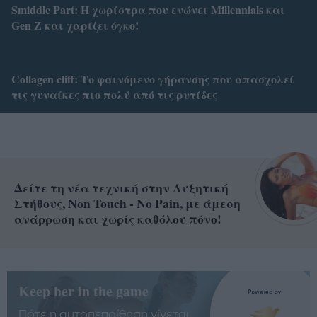
Smiddle Part: Η χωρίστρα που ενώνει Millennials και
Gen Z και χαρίζει όγκο!
Collagen cliff: Το φαινόμενο γήρανσης που απασχολεί
τις γυναίκες πιο πολύ από τις ρυτίδες
Δείτε τη νέα τεχνική στην Αυξητική
Στήθους, Non Touch - No Pain, με άμεση
ανάρρωση και χωρίς καθόλου πόνο!
Keep her in the game
Πότε η αυτοπεποίθηση γίνεται