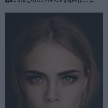
φρύδια
μας, σχεδόν σε καθημερινή βάση...