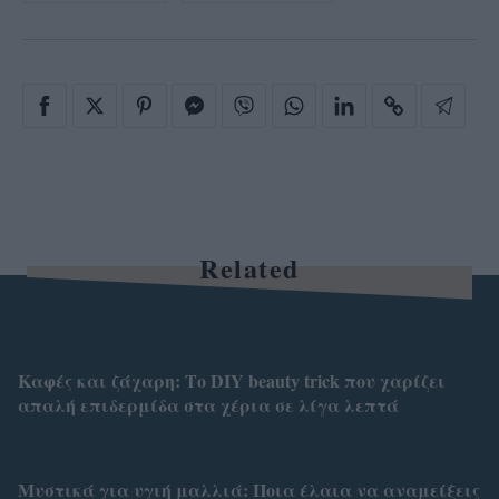
Related
Καφές και ζάχαρη: Το DIY beauty trick που χαρίζει
απαλή επιδερμίδα στα χέρια σε λίγα λεπτά
Μυστικά για υγιή μαλλιά: Ποια έλαια να αναμείξεις