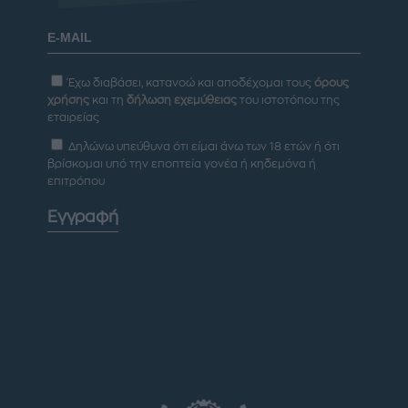
Έχω διαβάσει, κατανοώ και αποδέχομαι τους
όρους
χρήσης
και τη
δήλωση εχεμύθειας
του ιστοτόπου της
εταιρείας
Δηλώνω υπεύθυνα ότι είμαι άνω των 18 ετών ή ότι
βρίσκομαι υπό την εποπτεία γονέα ή κηδεμόνα ή
επιτρόπου
Εγγραφή