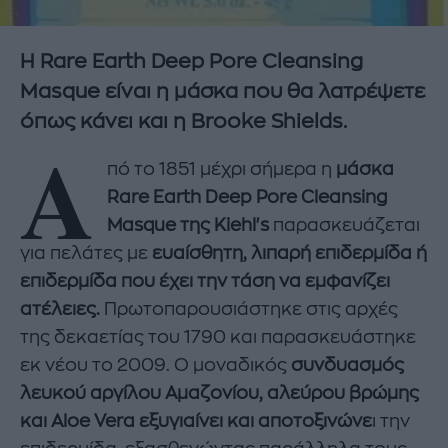
H Rare Earth Deep Pore Cleansing
Masque είναι η μάσκα που θα λατρέψετε
όπως κάνει και η Brooke Shields.
Α
πό το 1851 μέχρι σήμερα η
μάσκα
Rare Earth Deep Pore Cleansing
Masque της Kiehl's
παρασκευάζεται
για πελάτες με
ευαίσθητη, λιπαρή επιδερμίδα ή
επιδερμίδα που έχει την τάση να εμφανίζει
ατέλειες.
Πρωτοπαρουσιάστηκε στις αρχές
της δεκαετίας του 1790 και παρασκευάστηκε
εκ νέου το 2009. Ο μοναδικός
συνδυασμός
λευκού αργίλου Αμαζονίου, αλεύρου βρώμης
και Aloe Vera εξυγιαίνει και αποτοξινώνε
ι την