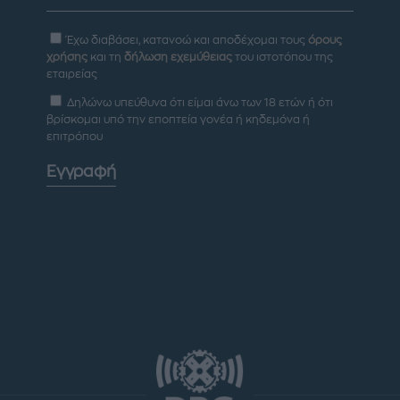
Έχω διαβάσει, κατανοώ και αποδέχομαι τους
όρους
χρήσης
και τη
δήλωση εχεμύθειας
του ιστοτόπου της
εταιρείας
Δηλώνω υπεύθυνα ότι είμαι άνω των 18 ετών ή ότι
βρίσκομαι υπό την εποπτεία γονέα ή κηδεμόνα ή
επιτρόπου
Εγγραφή