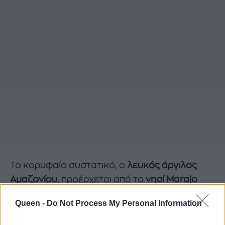
Το κορυφαίο συστατικό, ο
λευκός άργιλος
Αμαζονίου
, προέρχεται από το
νησί Marajo
στον Αμαζόνιο της Βραζιλίας
, το μεγαλύτερο
Queen -
Do Not Process My Personal Information
νησί του κόσμου που περιβάλλεται από γλυκό
νερό. Η μέση θερμοκρασία του νησιού είναι 27