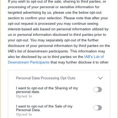
If you wish to opt-out of the sale, sharing to third parties, or
βαθμοί Κελσίου, το οποίο σημαίνει ότι ο
processing of your personal or sensitive information for
targeted advertising by us, please use the below opt-out
άργιλος έχει την ιδανική πυκνότητα. Μάλιστα,
section to confirm your selection. Please note that after your
η Kiehl's προμηθεύεται από το γηγενές
opt-out request is processed you may continue seeing
συστατικό από ένα πηγάδι που διαχειρίζεται η
interest-based ads based on personal information utilized by
us or personal information disclosed to third parties prior to
τοπική κοινότητα του νησιού Marajo.
your opt-out. You may separately opt-out of the further
disclosure of your personal information by third parties on the
Οι
παπαγάλοι μακάο
και οι υπόλοιποι
IAB’s list of downstream participants. This information may
παπαγάλοι του Αμαζονίου κατευθύνονται στις
also be disclosed by us to third parties on the
IAB’s List of
«μάζες πηλού» (εναποθέσεις αργίλου στους
Downstream Participants
that may further disclose it to other
third parties.
βράχους των βουνών) για να
φάνε άργιλο
που
αποτελεί σημαντικό κομμάτι της διατροφής
Personal Data Processing Opt Outs
τους, καθώς
βοηθά τον οργανισμό τους να
I want to opt-out of the Sharing of my
αποτοξινωθεί από την κατανάλωση τοξικών,
personal data.
Opted In
ενδεχομένως, καρπών
. Εσείς, δεν χρειάζεται
να τον φάτε, μπορείτε να τον αξιοποιήσετε
I want to opt-out of the Sale of my
Personal Data.
εξωτερικά με τη βοήθεια της Kiehl's
και να
Opted In