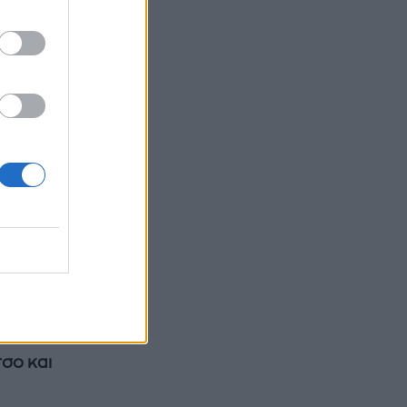
ακόμη
με
υς
ε μας
ομμωτής
τσο και