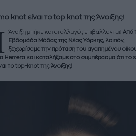
mo knot είναι το top knot της Άνοιξης!
Η
Άνοιξη μπήκε και οι αλλαγές επιβάλλονται!
Από 
Εβδομάδα Μόδας της Νέας Υόρκης, λοιπόν,
ξεχωρίσαμε την πρόταση του αγαπημένου οίκο
na Herrera και καταλήξαμε στο συμπέρασμα ότι το 
ναι το top-knot της Άνοιξης!
enco's Point of View
A STORY BY KORI
ΝΘΑ ΑΠΟΣΤΟΛΟΠΟΥΛΟΥ
ΔΑΦΝΗ ΚΑΡΑΒΟΚΥΡΗ
υτη καλοκαιρινή
Nτίνα Νικολάου: «Όταν
ή σαλάτα με
έπαθα την πρώτη κρίση
ι, φέτα και φράουλες
πανικού νόμιζα πως θα
λατρέψετε
πεθάνω»