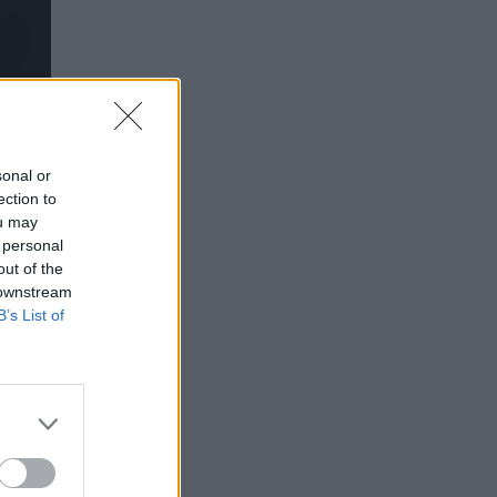
sonal or
ection to
ou may
 personal
out of the
 downstream
B’s List of