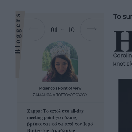
Bloggers
Το su
01
10
Caroli
knot εί
Majenco's Point of View
Maj
ΣΑΜΑΝΘΑ ΑΠΟΣΤΟΛΟΠΟΥΛΟΥ
ΣΑΜΑ
Zappa: Το απόλυτο all-day
Η απόλ
meeting point για όλους
δροσερ
βρίσκεται κάτω από τον Ιερό
καρπούζ
Βράχο της Ακρόπολης
που θα 