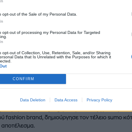
In
o opt-out of the Sale of my Personal Data.
In
to opt-out of processing my Personal Data for Targeted
ing.
In
o opt-out of Collection, Use, Retention, Sale, and/or Sharing
ersonal Data that Is Unrelated with the Purposes for which it
lected.
Out
κάποια στιγμή στα ανέμελα μαθητικά χρόνια μας ή 
α- κυρίως στις καλοκαιρινές διακοπές μας- το είχα
CONFIRM
σει και πραγματικά θυμίζαμε τους sumo γιαπωνέζο
τές. Ήρθε η ώρα της δικαίωσης όμως για όσους τότ
Data Deletion
Data Access
Privacy Policy
ν με μισό μάτι, αγαπητές μου.
Ο Orlando Pita, ο κ
μελήθηκε το hairstyling για την επίδειξη μόδας του
ύ fashion brand, δημιούργησε τον τέλειο sumo κό
ο αποτέλεσμα.