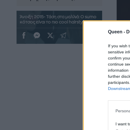
Άνοιξη 2015- Τάση στα μαλλιά: O sumo
κότσος είναι το πιο cool hairstyle;
Queen -
D
If you wish 
sensitive in
confirm you
continue se
information 
further disc
participants
Downstream 
Persona
I want t