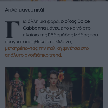
Απλά μαγευτικά!
Γ
ια άλλη μία φορά,
ο οίκος Dolce
Gabbanna
μάγεψε το κοινό στο
πλαίσιο της Εβδομάδας Μόδας που
πραγματοποιήθηκε στο Μιλάνο,
μετατρέποντας την ιταλική φινέτσα στο
απόλυτο ανοιξιάτικο trend.