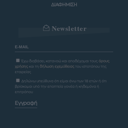
ΔΙΑΦΗΜΙΣΗ
Newsletter
Έχω διαβάσει, κατανοώ και αποδέχομαι τους
όρους
χρήσης
και τη
δήλωση εχεμύθειας
του ιστοτόπου της
εταιρείας
Δηλώνω υπεύθυνα ότι είμαι άνω των 18 ετών ή ότι
βρίσκομαι υπό την εποπτεία γονέα ή κηδεμόνα ή
επιτρόπου
Εγγραφή