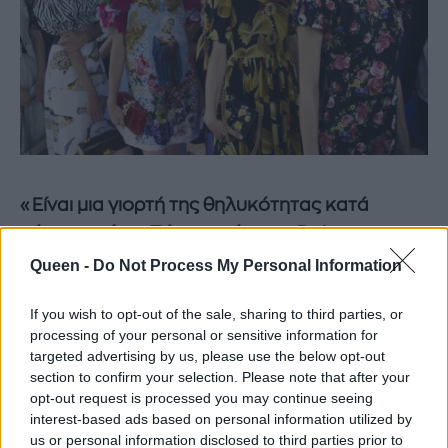
«Είναι μια γιορτή της θηλυκότητας κατά
κάποιο τρόπο. Πάντα υπάρχει η Dolce woman»
ανέφερε χαρακτηριστικά ο Guido Palau.
Queen -
Do Not Process My Personal Information
If you wish to opt-out of the sale, sharing to third parties, or
Δες όλα τα εντυπωσιακά hairlooks στη gallery!
processing of your personal or sensitive information for
targeted advertising by us, please use the below opt-out
section to confirm your selection. Please note that after your
opt-out request is processed you may continue seeing
interest-based ads based on personal information utilized by
us or personal information disclosed to third parties prior to