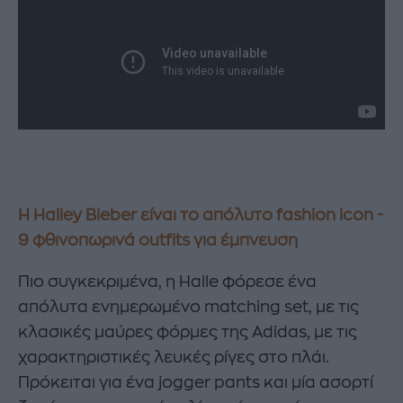
Η Hailey Bieber είναι το απόλυτο fashion icon -
9 φθινοπωρινά outfits για έμπνευση
Πιο συγκεκριμένα, η Halle φόρεσε ένα
απόλυτα ενημερωμένο matching set, με τις
κλασικές μαύρες φόρμες της Adidas, με τις
χαρακτηριστικές λευκές ρίγες στο πλάι.
Πρόκειται για ένα jogger pants και μία ασορτί