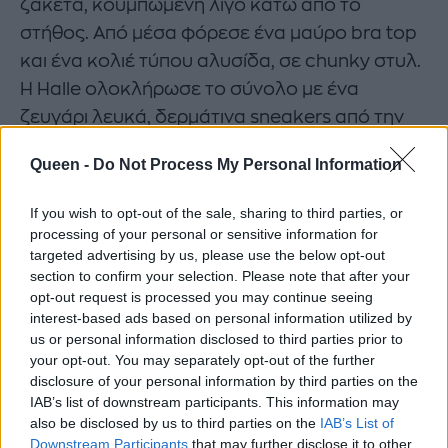
ζακέτα, κουμπωμένη λίγο κάτω από το
στήθος. Από μέσα φόρεσε ένα μαύρο bra top
και ένα κολιέ τύπου αλυσίδα, σε chunky στυλ.
Η Halle ολοκλήρωσε το σύνολο με ένα
ζευγάρι λευκά, δερμάτινα sneakers από την
Adidas, ενώ τα φυσικά afro μαλλιά της
Queen -
Do Not Process My Personal Information
έκλεψαν την παράσταση.
If you wish to opt-out of the sale, sharing to third parties, or
processing of your personal or sensitive information for
targeted advertising by us, please use the below opt-out
section to confirm your selection. Please note that after your
opt-out request is processed you may continue seeing
interest-based ads based on personal information utilized by
us or personal information disclosed to third parties prior to
your opt-out. You may separately opt-out of the further
disclosure of your personal information by third parties on the
IAB’s list of downstream participants. This information may
also be disclosed by us to third parties on the
IAB’s List of
Downstream Participants
that may further disclose it to other