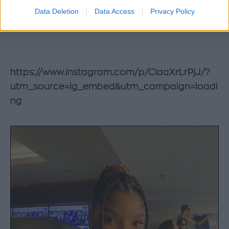
Data Deletion
Data Access
Privacy Policy
https://www.instagram.com/p/CiaaXrLrPjJ/?
utm_source=ig_embed&utm_campaign=loadi
ng