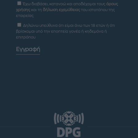
Έχω διαβάσει, κατανοώ και αποδέχομαι τους
όρους
χρήσης
και τη
δήλωση εχεμύθειας
του ιστοτόπου της
εταιρείας
Δηλώνω υπεύθυνα ότι είμαι άνω των 18 ετών ή ότι
βρίσκομαι υπό την εποπτεία γονέα ή κηδεμόνα ή
επιτρόπου
Εγγραφή