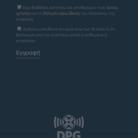
Έχω διαβάσει, κατανοώ και αποδέχομαι τους
όρους
χρήσης
και τη
δήλωση εχεμύθειας
του ιστοτόπου της
εταιρείας
Δηλώνω υπεύθυνα ότι είμαι άνω των 18 ετών ή ότι
βρίσκομαι υπό την εποπτεία γονέα ή κηδεμόνα ή
επιτρόπου
Εγγραφή