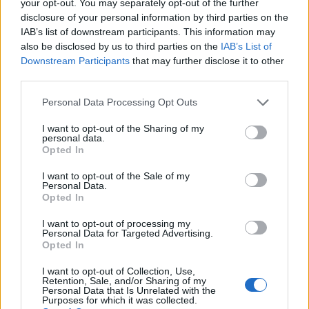
your opt-out. You may separately opt-out of the further
disclosure of your personal information by third parties on the
IAB’s list of downstream participants. This information may
Πρόβλεψη σεισμών έναντι εκτίμησης
also be disclosed by us to third parties on the
IAB’s List of
Downstream Participants
that may further disclose it to other
κινδύνου
third parties.
Personal Data Processing Opt Outs
Αν και είναι προς το παρόν αδύνατο να
προβλεφθεί η ακριβής ώρα και ένταση ενός
I want to opt-out of the Sharing of my
personal data.
σεισμού, οι επιστήμονες μπορούν να
Opted In
εκτιμήσουν την πιθανότητα να συμβεί ένας
I want to opt-out of the Sale of my
σεισμός σε μια περιοχή ή σε συγκεκριμένο
Personal Data.
Opted In
ρήγμα μέσα σε δεκαετίες.
I want to opt-out of processing my
Personal Data for Targeted Advertising.
Opted In
Για να το κάνουμε αυτό, χρειαζόμαστε
I want to opt-out of Collection, Use,
πληροφορίες για το πόσο γρήγορα
Retention, Sale, and/or Sharing of my
Personal Data that Is Unrelated with the
γλιστράει το ρήγμα μακροπρόθεσμα -
Purposes for which it was collected.