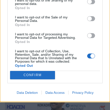
I want to opt-out of the Sharing of my
στην ενδοοικογενειακή βία. Οι δράσεις αυτές
personal data.
Opted In
αναπτύσσονται σε κεντρικά σημεία της
Κηφισιάς, της Νέας Ερυθραίας και της Εκάλης,
I want to opt-out of the Sale of my
Personal Data.
με στόχο τη στήριξη και την ενδυνάμωση των
Opted In
κακοποιημένων γυναικών.
I want to opt-out of processing my
Personal Data for Targeted Advertising.
Στεκόμαστε έμπρακτα στο πλευρό κάθε
Opted In
γυναίκας που δοκιμάζεται, όχι μόνο από
I want to opt-out of Collection, Use,
Retention, Sale, and/or Sharing of my
έμφυλη, αλλά και κάθε μορφής βία, για μια
Personal Data that Is Unrelated with the
Purposes for which it was collected.
κοινωνία ισότιμων δικαιωμάτων, ελευθερίας
Opted Out
και αξιοπρέπειας, χωρίς βία και φόβο».
CONFIRM
Data Deletion
Data Access
Privacy Policy