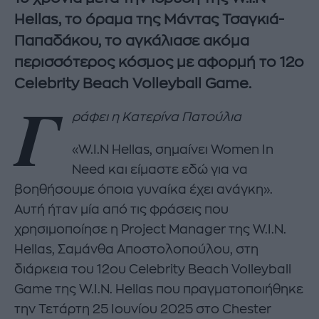
Hellas, το όραμα της
Μάντας Τσαγκιά-
Παπαδάκου, το αγκάλιασε ακόμα
περισσότερος κόσμος με αφορμή το 12ο
Celebrity Beach Volleyball Game.
Γ
ράφει η Κατερίνα Πατούλια
«W.I.N Hellas, σημαίνει Women In
Need και είμαστε εδώ για να
βοηθήσουμε όποια γυναίκα έχει ανάγκη».
Αυτή ήταν μία από τις φράσεις που
χρησιμοποίησε η Project Manager της W.I.N.
Hellas, Σαμάνθα Αποστολοπούλου, στη
διάρκεια του 12ου Celebrity Beach Volleyball
Game της W.I.N. Hellas που πραγματοποιήθηκε
την Τετάρτη 25 Ιουνίου 2025 στο Chester