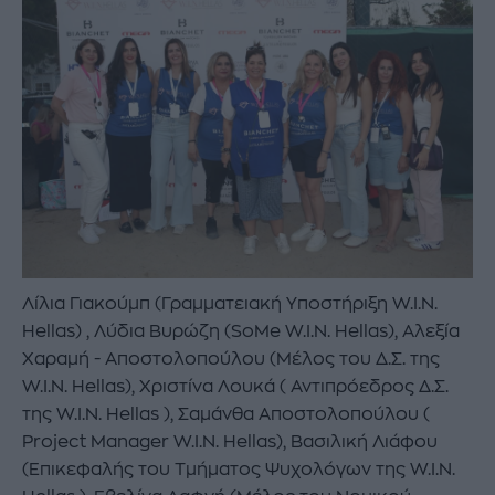
Λίλια Γιακούμπ (Γραμματειακή Υποστήριξη W.I.N.
Hellas) , Λύδια Βυρώζη (SoMe W.I.N. Hellas), Αλεξία
Χαραμή - Αποστολoπούλου (Μέλος του Δ.Σ. της
W.I.N. Hellas), Χριστίνα Λουκά ( Αντιπρόεδρος Δ.Σ.
της W.I.N. Hellas ), Σαμάνθα Αποστολοπούλου (
Project Manager W.I.N. Hellas), Βασιλική Λιάφου
(Επικεφαλής του Τμήματος Ψυχολόγων της W.I.N.