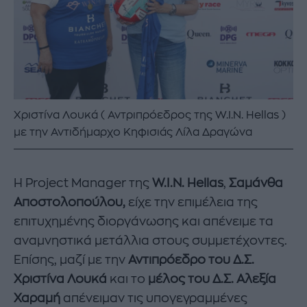
Χριστίνα Λουκά ( Αντριπρόεδρος της W.I.N. Hellas )
με την Αντιδήμαρχο Κηφισιάς Λίλα Δραγώνα
Η Project Manager της
W.I.N. Hellas
,
Σαμάνθα
Αποστολοπούλου,
είχε την επιμέλεια της
επιτυχημένης διοργάνωσης και απένειμε τα
αναμνηστικά μετάλλια στους συμμετέχοντες.
Επίσης, μαζί με την
Αντιπρόεδρο του Δ.Σ.
Χριστίνα Λουκά
και το
μέλος του Δ.Σ. Αλεξία
Χαραμή
απένειμαν τις υπογεγραμμένες