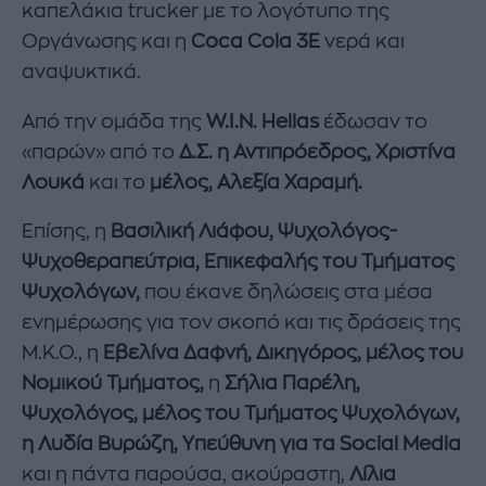
καπελάκια trucker με το λογότυπο της
Οργάνωσης και η
Coca
Cola
3
E
νερά και
αναψυκτικά.
Από την ομάδα της
W
.
I
.
N
.
Hellas
έδωσαν το
«παρών» από το
Δ.Σ. η
Αντιπρόεδρος, Χριστίνα
Λουκά
και το
μέλος,
Αλεξία Χαραμή.
Επίσης, η
Βασιλική Λιάφου,
Ψυχολόγος-
Ψυχοθεραπεύτρια, Επικεφαλής του Τμήματος
Ψυχολόγων,
που έκανε δηλώσεις στα μέσα
ενημέρωσης για τον σκοπό και τις δράσεις της
Μ.Κ.Ο., η
Εβελίνα Δαφνή,
Δικηγόρος, μέλος του
Νομικού Τμήματος,
η
Σήλια Παρέλη,
Ψυχολόγος, μέλος του Τμήματος Ψυχολόγων,
η Λυδία Βυρώζη, Υπεύθυνη για τα
Social
Media
και η πάντα παρούσα, ακούραστη,
Λίλια