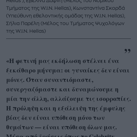
Hellas ), Εβελίνα Δαφνή (Μέλος του Νομικού
Τμήματος της W.I.N. Hellas), Κωνσταντίνα Σκορδά
(Υπεύθυνη εθελοντικής ομάδας της W.I.N. Hellas),
Σήλια Παρέλη (Μέλος του Τμήματος Ψυχολόγων
της W.I.N. Hellas)
«Η φετινή μας εκδήλωση στέλνει ένα
ξεκάθαρο μήνυμα: οι γυναίκες δεν είναι
μόνες. Όταν συναντιόμαστε,
συνεργαζόμαστε και δυναμώνουμε η
μία την άλλη, αλλάζουμε τις ισορροπίες.
Η πρόληψη και η εξάλειψη της έμφυλης
βίας δεν είναι υπόθεση μόνο των
θυμάτων — είναι υπόθεση όλων μας.
Μέσα από δράσεις όπως το Celebrity