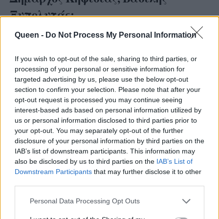
Ξυπολυτάς:
Queen -
Do Not Process My Personal Information
«Για άλλη μία φορά, είχαμε την τιμή να
υποδεχθούμε τη W.I.N. Hellas στην πόλη μας,
If you wish to opt-out of the sale, sharing to third parties, or
στο πλαίσιο μίας ακόμη αθλητικής δράσης με
processing of your personal or sensitive information for
κοινωνικό πρόσημο. Θερμά συγχαρητήρια
targeted advertising by us, please use the below opt-out
section to confirm your selection. Please note that after your
στους διοργανωτές για την αφοσίωση και τη
opt-out request is processed you may continue seeing
συνέπειά τους, αλλά και για τα ουσιαστικά
interest-based ads based on personal information utilized by
μηνύματα που προωθούν όλα αυτά τα χρόνια
us or personal information disclosed to third parties prior to
your opt-out. You may separately opt-out of the further
μέσα από το έργο τους.
disclosure of your personal information by third parties on the
IAB’s list of downstream participants. This information may
Ο Δήμος Κηφισιάς, μέσω των Κοινωνικών
also be disclosed by us to third parties on the
IAB’s List of
Υπηρεσιών, της ΔΕΠΙΣ και σε στενή
Downstream Participants
that may further disclose it to other
third parties.
συνεργασία με τις γυναικείες οργανώσεις της
πόλης μας, υλοποιεί διαρκώς δράσεις
Personal Data Processing Opt Outs
ενημέρωσης και ευαισθητοποίησης ενάντια