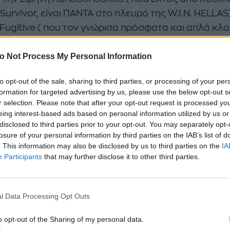
Survivor, είναι ΠΑΝΤΑ στο πλευρό της W.I.N. HELLAS)
 Fugitive ( που τον γνώρισα πρόσφατα και απλά κλα
μορ του ή και με αυτά που του λέω και κλαίει στα γ
o Not Process My Personal Information
με εμένα).
ω μπορείτε να δείτε τι έγινε πάνω κάτω στην
to opt-out of the sale, sharing to third parties, or processing of your per
formation for targeted advertising by us, please use the below opt-out s
άφιση.
r selection. Please note that after your opt-out request is processed y
eing interest-based ads based on personal information utilized by us or
ο σίγουρο είναι πως και φέτος ο Όμιλος Μαροσούλη
disclosed to third parties prior to your opt-out. You may separately opt-
η θα πάρει τις πρωτιές μιας και όλα του τα σχήματ
losure of your personal information by third parties on the IAB’s list of
. This information may also be disclosed by us to third parties on the
IA
να και ένα.
Participants
that may further disclose it to other third parties.
info : σε λίγο καιρό θα κάνω ένα διαγωνισμό που
ισα αποκλειστικά για το Majenco's point of view γ
l Data Processing Opt Outs
een.gr
για να κερδίσουν 3 παρέες την εμπειρία σε 
o opt-out of the Sharing of my personal data.