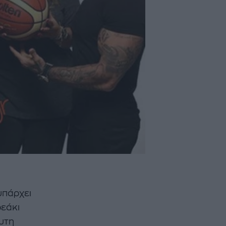
υπάρχει
ρεάκι
υτη