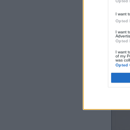
Opted 
I want t
Opted 
I want 
Advertis
Opted 
I want t
of my P
was col
Opted 