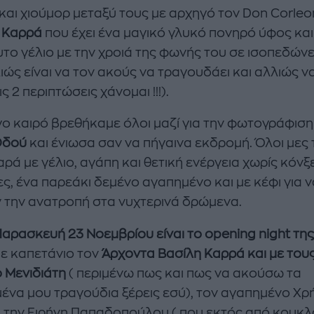
 και χιούμορ μεταξύ τους με αρχηγό τον Don Corle
 Καρρά
που έχει ένα μαγικό γλυκό πονηρό ύφος και
υτο γέλιο με την χροιά της φωνής του σε ισοπεδώνε
ιώς είναι να τον ακούς να τραγουδάει και αλλιώς να
τις 2 περιπτώσεις χάνομαι !!!).
ίγο καιρό βρεθήκαμε όλοι μαζί για την φωτογράφιση
enco's Point of View
A STORY BY KORI
Οδού
και ένιωσα σαν να πήγαινα εκδρομή. Όλοι μες 
ΝΘΑ ΑΠΟΣΤΟΛΟΠΟΥΛΟΥ
ΔΑΦΝΗ ΚΑΡΑΒΟΚΥΡΗ
ρά με γέλιο, αγάπη και θετική ενέργεια χωρίς κόνξ
υτη καλοκαιρινή
Nτίνα Νικολάου: «Όταν
ες, ένα παρεάκι δεμένο αγαπημένο και με κέφι για 
ή σαλάτα με
έπαθα την πρώτη κρίση
 την ανατροπή στα νυχτερινά δρώμενα.
ι, φέτα και φράουλες
πανικού νόμιζα πως θα
λατρέψετε
πεθάνω»
Παρασκευή 23 Νοεμβρίου είναι το opening night της
ε καπετάνιο τον
Άρχοντα Βασίλη Καρρά και με του
 Μενιδιάτη
( περιμένω πως και πως να ακούσω τα
ένα μου τραγούδια ξέρεις εσύ), τον αγαπημένο Χρ
, την Ειρήνη Παπαδοπούλου ( που εκτός από κουκ