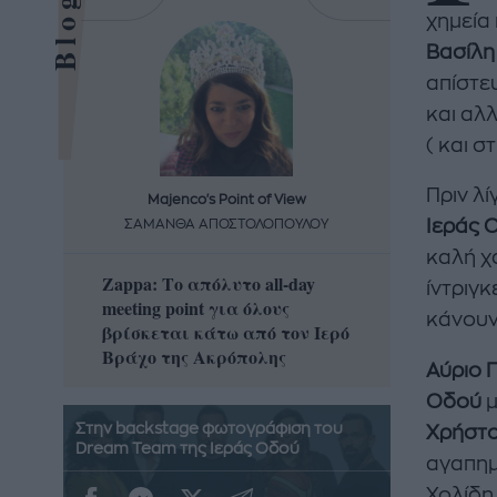
χημεία
Βασίλη
απίστε
και αλλ
( και σ
Πριν λ
Majenco's Point of View
Maj
Ιεράς 
ΣΑΜΑΝΘΑ ΑΠΟΣΤΟΛΟΠΟΥΛΟΥ
ΣΑΜΑ
καλή χα
Zappa: Το απόλυτο all-day
Η απόλ
ίντριγκ
meeting point για όλους
δροσερ
κάνουν
βρίσκεται κάτω από τον Ιερό
καρπούζ
Βράχο της Ακρόπολης
που θα 
Αύριο 
Οδού
μ
Στην backstage φωτογράφιση του
Χρήστο
Dream Team της Ιεράς Οδού
αγαπημ
Χολίδη