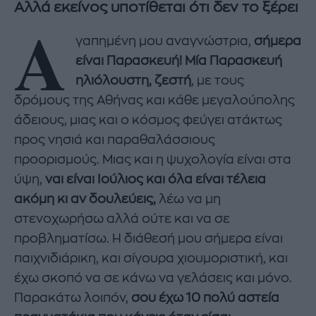
Αλλά εκείνος υποτίθεται ότι δεν το ξέρει
Α
γαπημένη μου αναγνώστρια,
σήμερα
είναι Παρασκευή! Μία Παρασκευή
ηλιόλουστη, ζεστή
, με τους
δρόμους της Αθήνας και κάθε μεγαλούπολης
άδειους, μιας και ο κόσμος φεύγει ατάκτως
προς νησιά και παραθαλάσσιους
προορισμούς. Μιας και η ψυχολογία είναι στα
ύψη,
ναι είναι Ιούλιος και όλα είναι τέλεια
ακόμη κι αν δουλεύεις,
λέω να μη
στενοχωρήσω αλλά ούτε και να σε
προβληματίσω. Η διάθεσή μου σήμερα είναι
παιχνιδιάρικη, και σίγουρα χιουμοριστική, και
έχω σκοπό να σε κάνω να γελάσεις και μόνο.
Παρακάτω λοιπόν,
σου έχω 10 πολύ αστεία