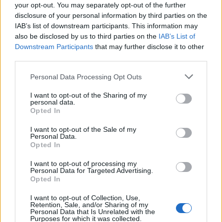
your opt-out. You may separately opt-out of the further
disclosure of your personal information by third parties on the
-Για να μη μιλήσω για την ικανότητά σου να
IAB’s list of downstream participants. This information may
γνωρίζεις ανά πάσα ώρα και στιγμή πού
also be disclosed by us to third parties on the
IAB’s List of
Downstream Participants
that may further disclose it to other
βρίσκεται.
third parties.
-Σταματάς τη δουλειά σου για να τον σκεφτείς
Personal Data Processing Opt Outs
-Και πάντα σε σκηνές βγαλμένες από τον
I want to opt-out of the Sharing of my
personal data.
Τιτανικό ή κάποια άλλη ταινία του Hollywood
Opted In
I want to opt-out of the Sale of my
Personal Data.
Opted In
I want to opt-out of processing my
Personal Data for Targeted Advertising.
Opted In
I want to opt-out of Collection, Use,
Retention, Sale, and/or Sharing of my
Personal Data that Is Unrelated with the
Purposes for which it was collected.