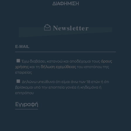
ΔΙΑΦΗΜΙΣΗ
Newsletter
Έχω διαβάσει, κατανοώ και αποδέχομαι τους
όρους
χρήσης
και τη
δήλωση εχεμύθειας
του ιστοτόπου της
εταιρείας
Δηλώνω υπεύθυνα ότι είμαι άνω των 18 ετών ή ότι
βρίσκομαι υπό την εποπτεία γονέα ή κηδεμόνα ή
επιτρόπου
Εγγραφή