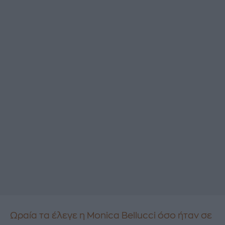
Ωραία τα έλεγε η Monica Bellucci όσο ήταν σε