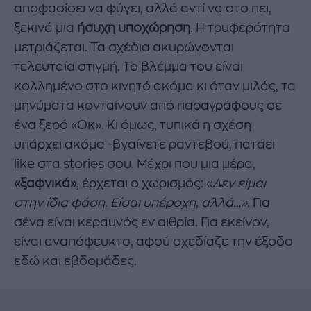
αποφασίσει να φύγει, αλλά αντί να στο πει,
ξεκινά μια
ήσυχη υποχώρηση
. Η τρυφερότητα
μετριάζεται. Τα σχέδια ακυρώνονται
τελευταία στιγμή. Το βλέμμα του είναι
κολλημένο στο κινητό ακόμα κι όταν μιλάς, τα
μηνύματα κονταίνουν από παραγράφους σε
ένα ξερό «Οκ». Κι όμως, τυπικά η σχέση
υπάρχει ακόμα -βγαίνετε ραντεβού, πατάει
like στα stories σου. Μέχρι που μια μέρα,
«ξαφνικά»
, έρχεται ο χωρισμός: «
Δεν είμαι
στην ίδια φάση. Είσαι υπέροχη, αλλά…».
Για
σένα είναι κεραυνός εν αιθρία. Για εκείνον,
είναι αναπόφευκτο, αφού σχεδίαζε την έξοδο
εδώ και εβδομάδες.