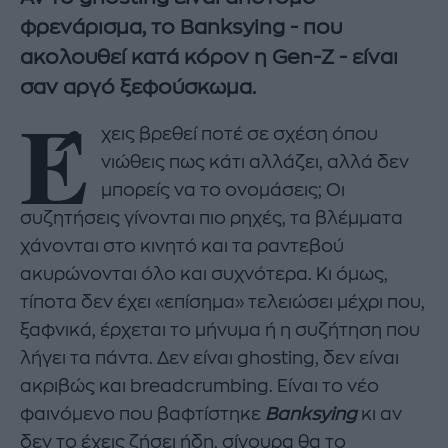
φρενάρισμα, το Banksying - που
ακολουθεί κατά κόρον η Gen-Z - είναι
σαν αργό ξεφούσκωμα.
Έ
χεις βρεθεί ποτέ σε σχέση όπου
νιώθεις πως κάτι αλλάζει, αλλά δεν
μπορείς να το ονομάσεις; Οι
συζητήσεις γίνονται πιο ρηχές, τα βλέμματα
χάνονται στο κινητό και τα ραντεβού
ακυρώνονται όλο και συχνότερα. Κι όμως,
τίποτα δεν έχει «επίσημα» τελειώσει μέχρι που,
ξαφνικά, έρχεται το μήνυμα ή η συζήτηση που
λήγει τα πάντα. Δεν είναι ghosting, δεν είναι
ακριβώς και breadcrumbing. Είναι το νέο
φαινόμενο που βαφτίστηκε
Banksying
κι αν
δεν το έχεις ζήσει ήδη, σίγουρα θα το