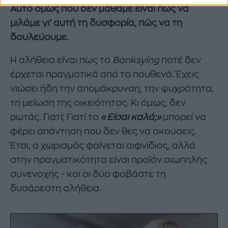
Αυτό όμως που δεν μάθαμε είναι πώς να
μιλάμε γι’ αυτή τη δυσφορία, πώς να τη
δουλεύουμε.
Η αλήθεια είναι πως το
Banksying
ποτέ δεν
έρχεται πραγματικά από το πουθενά. Έχεις
νιώσει ήδη την απομάκρυνση, την ψυχρότητα,
τη μείωση της οικειότητας. Κι όμως, δεν
ρωτάς. Γιατί; Γιατί το
«Είσαι καλά;»
μπορεί να
φέρει απάντηση που δεν θες να ακούσεις.
Έτσι, ο χωρισμός φαίνεται αιφνίδιος, αλλά
στην πραγματικότητα είναι προϊόν σιωπηλής
συνενοχής - και οι δύο φοβάστε τη
δυσάρεστη αλήθεια.