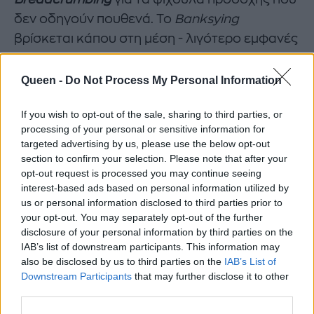
δεν οδηγούν πουθενά. Το
Banksying
βρίσκεται κάπου στη μέση - λιγότερο εμφανές
από το ghosting, λιγότερο παιχνιδιάρικο από
το breadcrumbing. Όλα όμως πηγάζουν από
Queen -
Do Not Process My Personal Information
την ίδια
πολιτισμική νόσο
:
If you wish to opt-out of the sale, sharing to third parties, or
processing of your personal or sensitive information for
targeted advertising by us, please use the below opt-out
section to confirm your selection. Please note that after your
opt-out request is processed you may continue seeing
το dating έχει γίνει περισσότερο
interest-based ads based on personal information utilized by
us or personal information disclosed to third parties prior to
τέχνη εξαφάνισης παρά
your opt-out. You may separately opt-out of the further
.
disclosure of your personal information by third parties on the
αναζήτηση σχέσης
IAB’s list of downstream participants. This information may
also be disclosed by us to third parties on the
IAB’s List of
Downstream Participants
that may further disclose it to other
third parties.