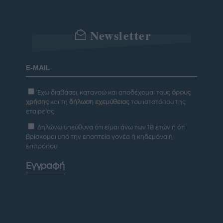
Newsletter
Έχω διαβάσει, κατανοώ και αποδέχομαι τους
όρους
χρήσης
και τη
δήλωση εχεμύθειας
του ιστοτόπου της
εταιρείας
Δηλώνω υπεύθυνα ότι είμαι άνω των 18 ετών ή ότι
βρίσκομαι υπό την εποπτεία γονέα ή κηδεμόνα ή
επιτρόπου
Εγγραφή