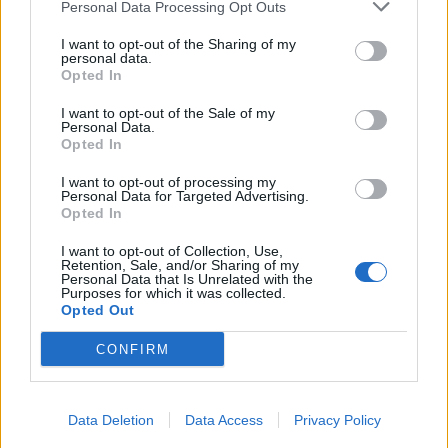
Houston we have a problem!
Personal Data Processing Opt Outs
I want to opt-out of the Sharing of my
Η λογική πίσω από αυτή τη συμπεριφορά είναι
personal data.
Opted In
κάπως έτσι: αν κάτι δεν «κολλάει», αν η σπίθα
σβήνει, δεν αξίζει να το παλέψεις. Αυτός δεν
I want to opt-out of the Sale of my
Personal Data.
είναι ο άνθρωπός σου. Προχώρα. Κάνε swipe
Opted In
ξανά. Βρες την «τέλεια» επιλογή. Και ναι,
I want to opt-out of processing my
ακούγεται λογικό. Γιατί να ξοδέψεις ενέργεια
Personal Data for Targeted Advertising.
Opted In
σε κάποιον που δεν είναι «ο ένας»; Γιατί να
μπλέξεις σε μια άβολη συζήτηση όταν η
I want to opt-out of Collection, Use,
Retention, Sale, and/or Sharing of my
επόμενη επιλογή είναι ένα προφίλ μακριά;
Personal Data that Is Unrelated with the
Purposes for which it was collected.
Opted Out
Γιατί -κι εδώ είναι το ζήτημα- εσύ και η γενιά
CONFIRM
μας μάθαμε να επιλέγουμε τη σιωπή. Να
αντιμετωπίζουμε κάθε δυσφορία ως σημάδι
ασυμβατότητας. Να καταστρώνουμε
Data Deletion
Data Access
Privacy Policy
στρατηγική εξόδου
μόλις κάτι φανεί δύσκολο.