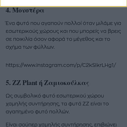
4. Μονστέρα
Ένα φυτό που αγαπούν πολλοί όταν μιλάμε για
εσωτερικούς χώρους και που μπορείς να βρεις
σε ποικιλία όσον αφορά το μέγεθος και το
σχήμα των φύλλων.
https://www.instagram.com/p/C2kSIkrLHg1/
5. ZZ Plant ή Ζαμιοκούλκας
Ως συμβολικό φυτό εσωτερικού χώρου
χαμηλής συντήρησης, τα φυτά ZZ είναι το
αγαπημένο φυτό πολλών.
Είναι σούπερ χαμηλής συντήρησης, επιβιώνει