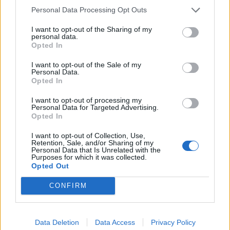
3. Rope Hoya ή το φυτό πορσελάνης ή
Personal Data Processing Opt Outs
κεριού
I want to opt-out of the Sharing of my
personal data.
Opted In
Τα ζωηρά πράσινα φύλλα της Hoya
δημιουργούν μια όμορφη ατμόσφαιρα, ενώ τα
I want to opt-out of the Sale of my
Personal Data.
όμορφα ροζ άνθη της δίνουν μια πινελιά
Opted In
χρώματος στο χώρο μου. Είναι επίσης τόσο
I want to opt-out of processing my
εύκολη στη φροντίδα.
Personal Data for Targeted Advertising.
Opted In
Η χόγια είναι η τέλεια προσθήκη σε κάθε
I want to opt-out of Collection, Use,
βιβλιοθήκη ή ντουλάπι. Οι κληματίδες της
Retention, Sale, and/or Sharing of my
Personal Data that Is Unrelated with the
κρέμονται κομψά, δημιουργώντας μια γήινη
Purposes for which it was collected.
Opted Out
αισθητική σε κάθε χώρο.
CONFIRM
https://www.instagram.com/p/BhHv4O8BdVC
/
Data Deletion
Data Access
Privacy Policy