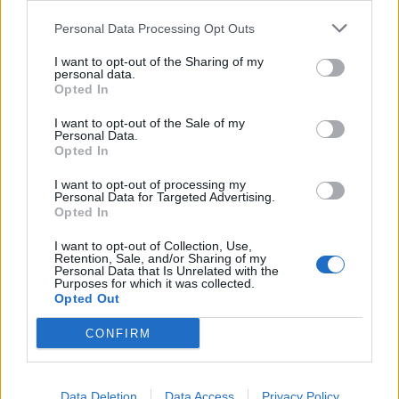
Personal Data Processing Opt Outs
I want to opt-out of the Sharing of my
personal data.
Opted In
I want to opt-out of the Sale of my
Personal Data.
Opted In
I want to opt-out of processing my
Personal Data for Targeted Advertising.
Πώς να τον χρησιμοποιείς:
Opted In
I want to opt-out of Collection, Use,
Σούρωσε τον χυμό των τουρσιών για να
Retention, Sale, and/or Sharing of my
Personal Data that Is Unrelated with the
αφαιρέσεις μπαχαρικά και κομματάκια.
Purposes for which it was collected.
Opted Out
Ρίξε τον χυμό στον βραστήρα και
CONFIRM
βράσε τον.
Άφησε το μείγμα μέσα στον βραστήρα
για περίπου 30 λεπτά.
Data Deletion
Data Access
Privacy Policy