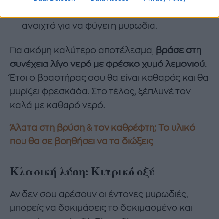
Χύσε το υγρό και άφησε το καπάκι
ανοιχτό για να φύγει η μυρωδιά.
Για ακόμη καλύτερο αποτέλεσμα,
βράσε στη
συνέχεια λίγο νερό με φρέσκο χυμό λεμονιού.
Έτσι ο βραστήρας σου θα είναι καθαρός και θα
μυρίζει φρεσκάδα. Στο τέλος, ξέπλυνέ τον
καλά με καθαρό νερό.
Άλατα στη βρύση & τον καθρέφτη; Το υλικό
που θα σε βοηθήσει να τα διώξεις
Κλασική λύση: Κιτρικό οξύ
Αν δεν σου αρέσουν οι έντονες μυρωδιές,
μπορείς να δοκιμάσεις το δοκιμασμένο και