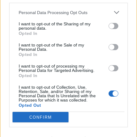
third parties.
Personal Data Processing Opt Outs
I want to opt-out of the Sharing of my
personal data.
Opted In
I want to opt-out of the Sale of my
Personal Data.
Opted In
Και αφού έκανα την αρχή…
I want to opt-out of processing my
Personal Data for Targeted Advertising.
Opted In
Είπα ότι θα συμμορφωθώ και το έκανα. Τα
I want to opt-out of Collection, Use,
σκουπίδια μου πλέον διαθέτουν καλύτερη
Retention, Sale, and/or Sharing of my
Personal Data that Is Unrelated with the
οργάνωση και από τη… ζωή μου-καλά δεν
Purposes for which it was collected.
Opted Out
ήταν και κάτι δύσκολο-και δεν μπερδεύω
ποτέ τους κάδους-για τέτοια πρόοδο μιλάμε-.
CONFIRM
Οι ηλεκτρικές συσκευές στο σπίτι μου δεν
μένουν ποτέ στην πρίζα και απομακρύνονται