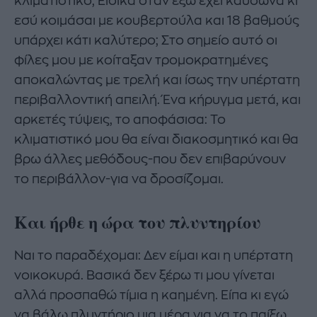
κλιματιστικό; Ειδικά όταν έξω έχει καύσωνα κι
εσύ κοιμάσαι με κουβερτούλα και 18 βαθμούς
υπάρχει κάτι καλύτερο; Στο σημείο αυτό οι
φίλες μου με κοίταξαν τρομοκρατημένες
αποκαλώντας με τρελή και ίσως την υπέρτατη
περιβαλλοντική απειλή. Ένα κήρυγμα μετά, και
αρκετές τύψεις, το αποφάσισα: Το
κλιματιστικό μου θα είναι διακοσμητικό και θα
βρω άλλες μεθόδους-που δεν επιβαρύνουν
το περιβάλλον-για να δροσίζομαι.
Και ήρθε η ώρα του πλυντηρίου
Ναι το παραδέχομαι: Δεν είμαι και η υπέρτατη
νοικοκυρά. Βασικά δεν ξέρω τι μου γίνεται
αλλά προσπαθώ τίμια η καημένη. Είπα κι εγώ
να βάλω πλυντήριο μια μέρα για να το παίξω