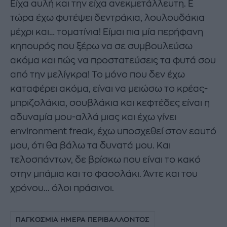
Είχα αυλή και την είχα ανεκμετάλλευτη. Ε
τώρα έχω φυτέψει δεντράκια, λουλουδάκια
μέχρι και… τοματίνια! Είμαι πια μία περήφανη
κηπουρός που ξέρω να σε συμβουλεύσω
ακόμα και πώς να προστατεύσεις τα φυτά σου
από την μελίγκρα! Το μόνο που δεν έχω
καταφέρει ακόμα, είναι να μειώσω το κρέας-
μπριζολάκια, σουβλάκια και κεφτέδες είναι η
αδυναμία μου-αλλά μιας και έχω γίνει
environment freak, έχω υποσχεθεί στον εαυτό
μου, ότι θα βάλω τα δυνατά μου. Και
τελοσπάντων, δε βρίσκω που είναι το κακό
στην μπάμια και το φασολάκι. Άντε και του
χρόνου... όλοι πράσινοι.
ΠΑΓΚΟΣΜΙΑ ΗΜΕΡΑ ΠΕΡΙΒΑΛΛΟΝΤΟΣ