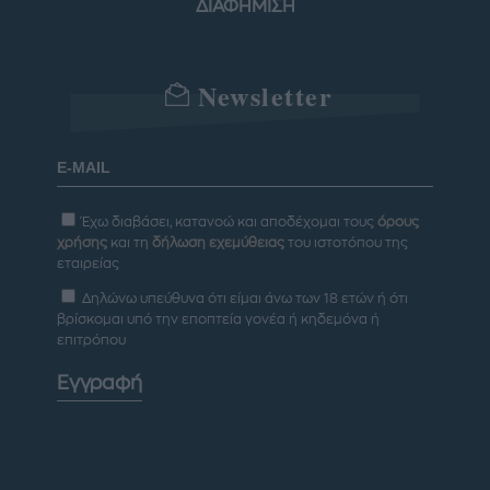
ΔΙΑΦΗΜΙΣΗ
Newsletter
Έχω διαβάσει, κατανοώ και αποδέχομαι τους
όρους
χρήσης
και τη
δήλωση εχεμύθειας
του ιστοτόπου της
εταιρείας
Δηλώνω υπεύθυνα ότι είμαι άνω των 18 ετών ή ότι
βρίσκομαι υπό την εποπτεία γονέα ή κηδεμόνα ή
επιτρόπου
Εγγραφή