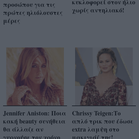
κυκλοφορεί στον ήλιο
προσώπου για τις
χωρίς αντηλιακό!
πρώτες ηλιόλουστες
μέρες
Jennifer Aniston: Ποια
Chrissy Teigen:Το
κακή beauty συνήθεια
απλό τρικ που έδωσε
θα άλλαζε αν
extra λαμψη στο
γυρνούσε τον χρόνο
μακιγιάζ της!