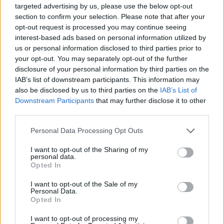
targeted advertising by us, please use the below opt-out
section to confirm your selection. Please note that after your
opt-out request is processed you may continue seeing
interest-based ads based on personal information utilized by
us or personal information disclosed to third parties prior to
your opt-out. You may separately opt-out of the further
disclosure of your personal information by third parties on the
IAB’s list of downstream participants. This information may
also be disclosed by us to third parties on the
IAB’s List of
Downstream Participants
that may further disclose it to other
third parties.
Υποδέξου τον
5 λάθη που κάνετε με
Μάρτιο με αυτά τα 7
Personal Data Processing Opt Outs
το άρωμά σας
αρώματα που μόλις
I want to opt-out of the Sharing of my
personal data.
λανσαρίστηκαν
Opted In
I want to opt-out of the Sale of my
Personal Data.
Opted In
I want to opt-out of processing my