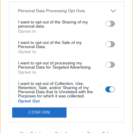
Personal Data Processing Opt Outs
I want to opt-out of the Sharing of my
personal data.
Opted In
I want to opt-out of the Sale of my
Personal Data.
Opted In
I want to opt-out of processing my
Personal Data for Targeted Advertising.
10 blazers για να
Τα άνετα ρούχα στη
Opted In
αντικαταστήσεις το
δουλειά μας
I want to opt-out of Collection, Use,
κλασικό μαύρο
γυμνάζουν
Retention, Sale, and/or Sharing of my
Personal Data that Is Unrelated with the
σακάκι
περισσότερο!
Purposes for which it was collected.
Opted Out
CONFIRM