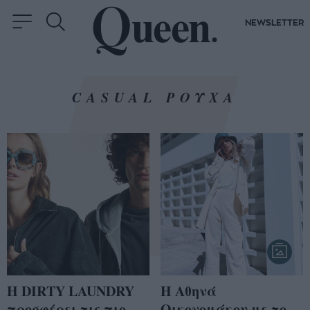
NEWSLETTER
CASUAL ΡΟΥΧΑ
Η DIRTY LAUNDRY
Η Αθηνά
προσφέρει τις πιο
Οικονομάκου με το