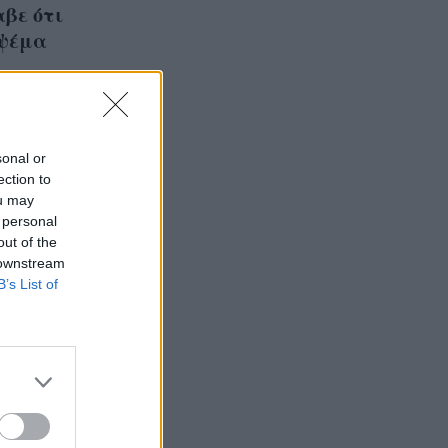
βε ότι
 ψέμα
sonal or
ection to
ou may
 personal
out of the
 downstream
B’s List of