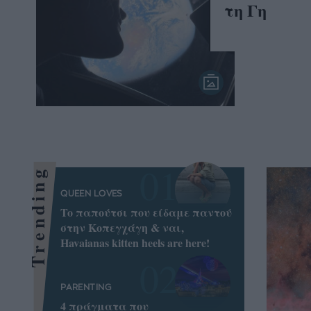
τη Γη
Trending
QUEEN LOVES
To παπούτσι που είδαμε παντού
στην Κοπεγχάγη & ναι,
Havaianas kitten heels are here!
PARENTING
4 πράγματα που