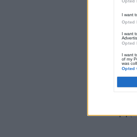
Opted 
I want t
Opted 
I want 
Advertis
Opted 
I want t
of my P
was col
Opted 
Υπάρχο
εκτός 
αντίστ
ήδη ξε