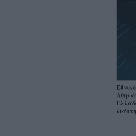
Εθνικό
Αθηνών
Ελλάδ
διάστ