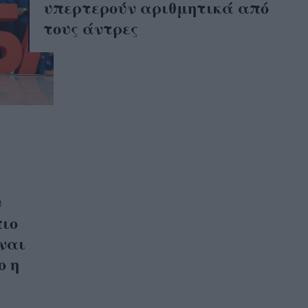
υπερτερούν αριθμητικά από
τους άντρες
υ
πιο
ναι
ο η