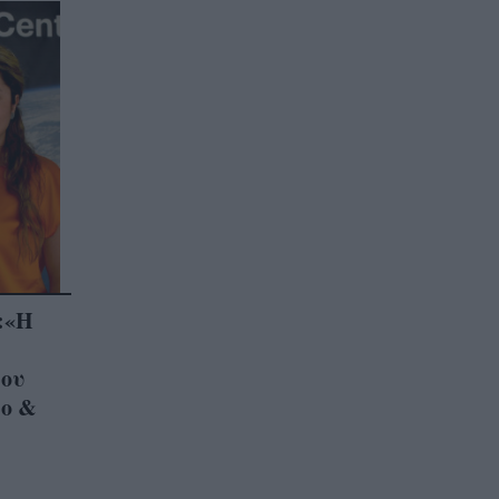
:«Η
ου
λο &