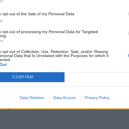
In
o opt-out of the Sale of my Personal Data.
In
to opt-out of processing my Personal Data for Targeted
ing.
In
o opt-out of Collection, Use, Retention, Sale, and/or Sharing
ersonal Data that Is Unrelated with the Purposes for which it
lected.
Out
CONFIRM
υν εξωγήινοι; Η ζωή
Είναι η λύση στη
Γης έγινε trend και η
διαστημική ρύπανση 
ροφη μέτρηση έχει
Data Deletion
Data Access
ξύλινοι δορυφόροι; Οι
Privacy Policy
κινήσει
Ιάπωνες λένε «ναι»