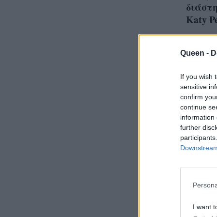
διάστη
Katy P
Queen -
D
If you wish 
Γίνετ
sensitive in
είσαι
confirm you
continue se
διάσ
information 
τρόπ
further disc
η ψήφ
participants
Downstream 
Persona
I want t