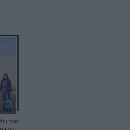
άει για
α και