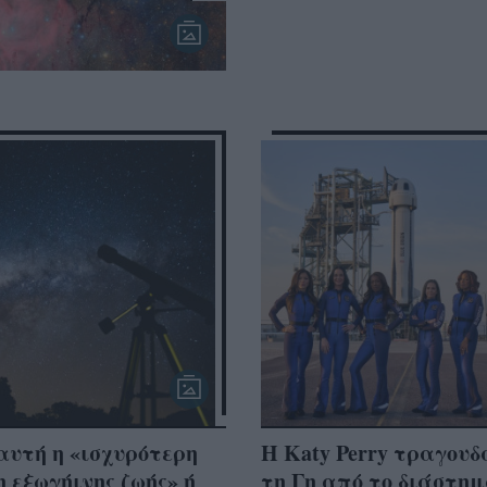
αυτή η «ισχυρότερη
Η Katy Perry τραγουδ
η εξωγήινης ζωής» ή
τη Γη από το διάστημ