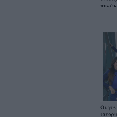
πολύ κ
Οι γυν
ιστορι