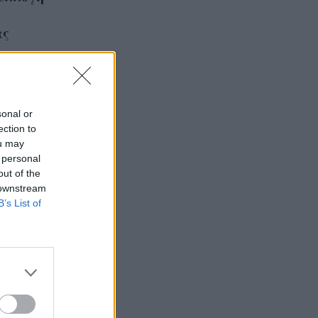
ας
sonal or
ection to
ou may
 personal
out of the
 downstream
B’s List of
 2013:
τεια