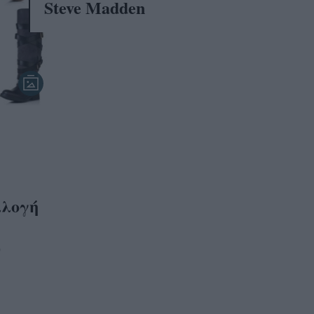
Steve Madden
λλογή
ν