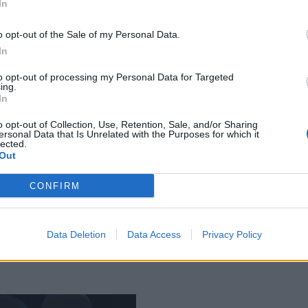
In
- Ro χθες το βράδυ
της ζωής σας!
o opt-out of the Sale of my Personal Data.
In
to opt-out of processing my Personal Data for Targeted
ing.
sa Φθινόπωρο/
In
νας 2013-14: Η νέα
o opt-out of Collection, Use, Retention, Sale, and/or Sharing
γή του brand για
ersonal Data that Is Unrelated with the Purposes for which it
lected.
άτες εμφανίσεις
Out
CONFIRM
Data Deletion
Data Access
Privacy Policy