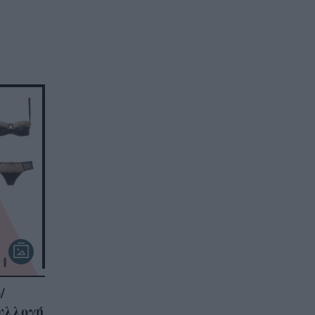
/
υλλογή