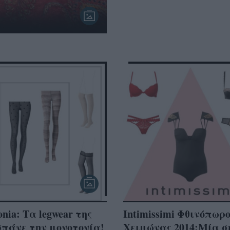
onia: Τα legwear της
Intimissimi Φθινόπωρο
σπάνε την μονοτονία!
Χειμώνας 2014:Μία σ