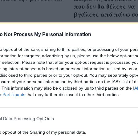
που δεν θα θέλετε να
βγάλετε από πάνω σ
o Not Process My Personal Information
to opt-out of the sale, sharing to third parties, or processing of your per
formation for targeted advertising by us, please use the below opt-out s
r selection. Please note that after your opt-out request is processed y
eing interest-based ads based on personal information utilized by us or
disclosed to third parties prior to your opt-out. You may separately opt-
losure of your personal information by third parties on the IAB’s list of
. This information may also be disclosed by us to third parties on the
IA
Participants
that may further disclose it to other third parties.
l Data Processing Opt Outs
ίδαμε στο
Folli- Follie Φθινόπωρο
o opt-out of the Sharing of my personal data.
αιρικό fashion show
Η πιο fashion περιπέ