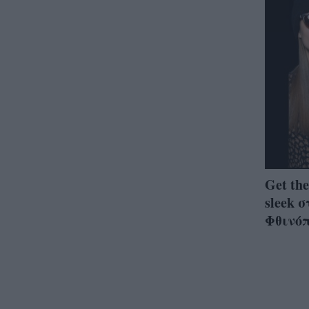
Get th
sleek 
Φθινόπ