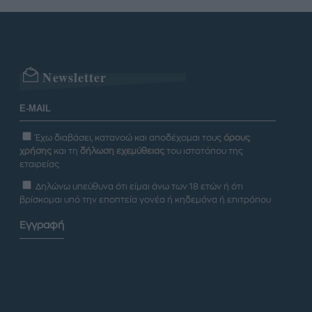
Newsletter
Έχω διαβάσει, κατανοώ και αποδέχομαι τους
όρους
χρήσης
και τη
δήλωση εχεμύθειας
του ιστοτόπου της
εταιρείας
Δηλώνω υπεύθυνα ότι είμαι άνω των 18 ετών ή ότι
βρίσκομαι υπό την εποπτεία γονέα ή κηδεμόνα ή επιτρόπου
Εγγραφή