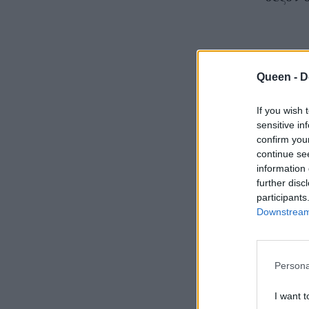
Queen -
D
If you wish 
sensitive in
confirm you
continue se
information 
further disc
participants
Downstream 
Persona
Όσα ε
I want t
ατμοσφ