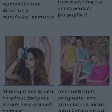
η σπιτική λύση για
αμυγδαλέλαιου!
εντυπωσιακές
Δείτε τις 2
βλεφαρίδες!
πανεύκολες συνταγές
Μάσκαρα που δε λέει
Αντιαισθητικές
να φύγει; Δοκίμασε
δυσχρωμίες στα
αυτούς τους φυσικούς
χέρια και τα πόδια;
τρόπους!
Απαλλάξου εντελώς