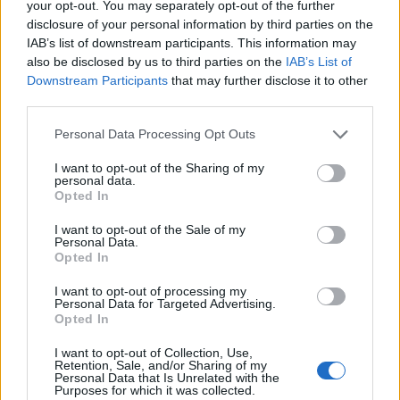
your opt-out. You may separately opt-out of the further
disclosure of your personal information by third parties on the
IAB’s list of downstream participants. This information may
also be disclosed by us to third parties on the
IAB’s List of
Downstream Participants
that may further disclose it to other
third parties.
Personal Data Processing Opt Outs
Botox στο σπίτι με
Αυτό είναι το πιο
I want to opt-out of the Sharing of my
personal data.
αυτές τις 2 φυσικές
εύκολο καλοκαιρινό
Opted In
αντιρυτιδικές
scrub με ντομάτα!
μάσκες!
I want to opt-out of the Sale of my
Personal Data.
Opted In
I want to opt-out of processing my
Personal Data for Targeted Advertising.
Opted In
I want to opt-out of Collection, Use,
Retention, Sale, and/or Sharing of my
Personal Data that Is Unrelated with the
Purposes for which it was collected.