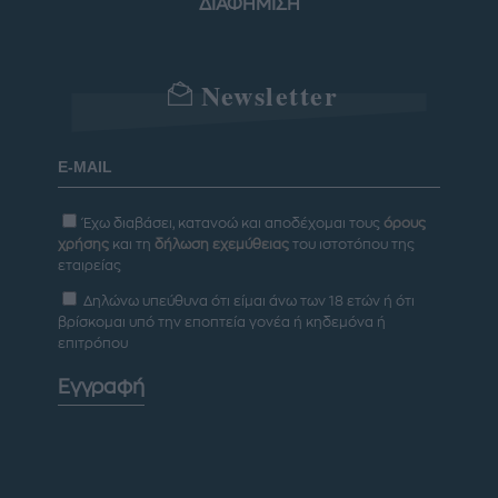
ΔΙΑΦΗΜΙΣΗ
Newsletter
Έχω διαβάσει, κατανοώ και αποδέχομαι τους
όρους
χρήσης
και τη
δήλωση εχεμύθειας
του ιστοτόπου της
εταιρείας
Δηλώνω υπεύθυνα ότι είμαι άνω των 18 ετών ή ότι
βρίσκομαι υπό την εποπτεία γονέα ή κηδεμόνα ή
επιτρόπου
Εγγραφή