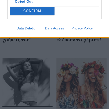
Opted Out
CONFIRM
Ροδόνερο: 5
Αυτά τα 5 ανέξοδα
Data Deletion
Data Access
Privacy Policy
απίστευτες beauty
beauty tricks θα σας
χρήσεις του!
«λύσουν τα χέρια»!