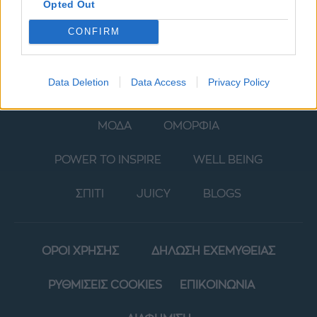
Opted Out
CONFIRM
Data Deletion
Data Access
Privacy Policy
ΜΟΔΑ
ΟΜΟΡΦΙΑ
POWER TO INSPIRE
WELL BEING
ΣΠΙΤΙ
JUICY
BLOGS
ΟΡΟΙ ΧΡΗΣΗΣ
ΔΗΛΩΣΗ ΕΧΕΜΥΘΕΙΑΣ
ΡΥΘΜΙΣΕΙΣ COOKIES
ΕΠΙΚΟΙΝΩΝΙΑ