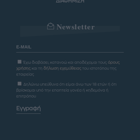
ΔΙΑΦΗΜΙΣΗ
Newsletter
Έχω διαβάσει, κατανοώ και αποδέχομαι τους
όρους
χρήσης
και τη
δήλωση εχεμύθειας
του ιστοτόπου της
εταιρείας
Δηλώνω υπεύθυνα ότι είμαι άνω των 18 ετών ή ότι
βρίσκομαι υπό την εποπτεία γονέα ή κηδεμόνα ή
επιτρόπου
Εγγραφή