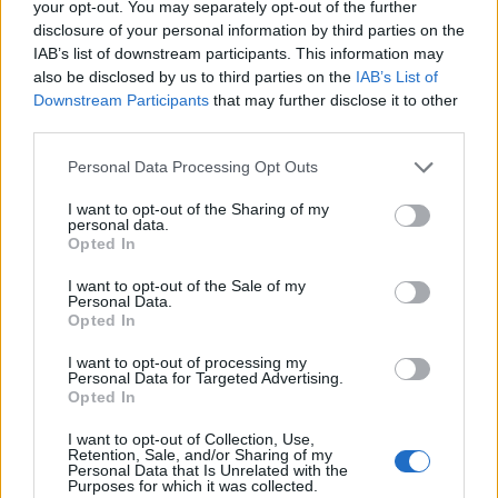
your opt-out. You may separately opt-out of the further
μια γυναίκα από τον
ωραίες μπάλες για
disclosure of your personal information by third parties on the
σύντροφό της τα
το γιορτινό δέντρο
IAB’s list of downstream participants. This information may
Χριστούγεννα
μόνο με βερνίκι
also be disclosed by us to third parties on the
IAB’s List of
Downstream Participants
that may further disclose it to other
νυχιών (video)
third parties.
Personal Data Processing Opt Outs
I want to opt-out of the Sharing of my
personal data.
Opted In
I want to opt-out of the Sale of my
Personal Data.
Opted In
I want to opt-out of processing my
Personal Data for Targeted Advertising.
Opted In
I want to opt-out of Collection, Use,
Retention, Sale, and/or Sharing of my
Personal Data that Is Unrelated with the
Purposes for which it was collected.