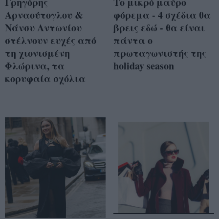
Γρηγόρης
Το μικρό μαύρο
Αρναούτογλου &
φόρεμα - 4 σχέδια θα
Νάνσυ Αντωνίου
βρεις εδώ - θα είναι
στέλνουν ευχές από
πάντα ο
τη χιονισμένη
πρωταγωνιστής της
Φλώρινα, τα
holiday season
κορυφαία σχόλια