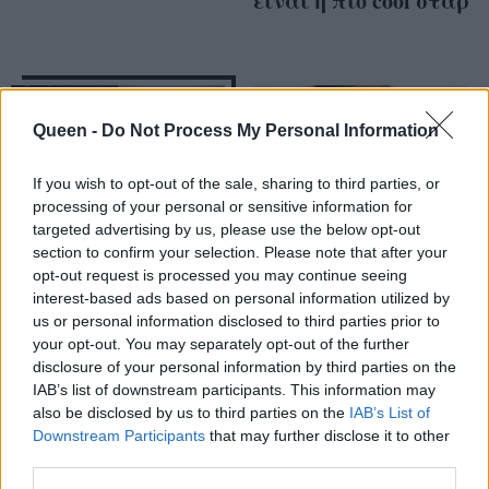
είναι η πιο cool σταρ
Queen -
Do Not Process My Personal Information
If you wish to opt-out of the sale, sharing to third parties, or
processing of your personal or sensitive information for
targeted advertising by us, please use the below opt-out
section to confirm your selection. Please note that after your
opt-out request is processed you may continue seeing
interest-based ads based on personal information utilized by
Χρυσές Σφαίρες 2015
Δείτε πώς θα
us or personal information disclosed to third parties prior to
your opt-out. You may separately opt-out of the further
- After Parties: 6+1 red
πετύχετε το make up
disclosure of your personal information by third parties on the
carpet looks που μας
look της Jessica
IAB’s list of downstream participants. This information may
εντυπωσίασαν
Chastain από τη
also be disclosed by us to third parties on the
IAB’s List of
χθεσινή απονομή!
Downstream Participants
that may further disclose it to other
third parties.