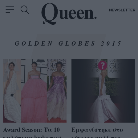
NEWSLETTER
GOLDEN GLOBES 2015
Award Season: Τα 10
Εμφανίστηκε στο
καλύτερα looks των
κόκκινο χαλί πιο