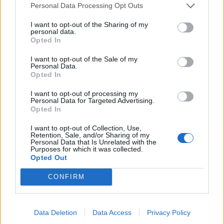
Personal Data Processing Opt Outs
I want to opt-out of the Sharing of my
personal data.
Opted In
I want to opt-out of the Sale of my
Personal Data.
Opted In
I want to opt-out of processing my
Personal Data for Targeted Advertising.
Opted In
Αυτά είναι τα beauty
Το σοκ των Golden
I want to opt-out of Collection, Use,
Retention, Sale, and/or Sharing of my
looks που ξεχώρισαν
Globes: Γιατί η Lena
Personal Data that Is Unrelated with the
Purposes for which it was collected.
στις Χρυσές Σφαίρες
Dunham μας άφησε
Opted Out
2015!
με το στόμα ανοιχτό;
CONFIRM
Data Deletion
Data Access
Privacy Policy