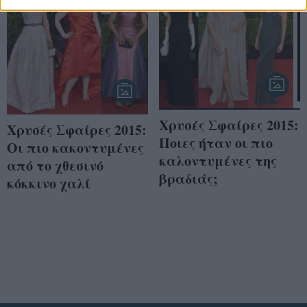
Χρυσές Σφαίρες 2015:
Χρυσές Σφαίρες 2015:
Ποιες ήταν οι πιο
Οι πιο κακοντυμένες
καλοντυμένες της
από το χθεσινό
βραδιάς;
κόκκινο χαλί