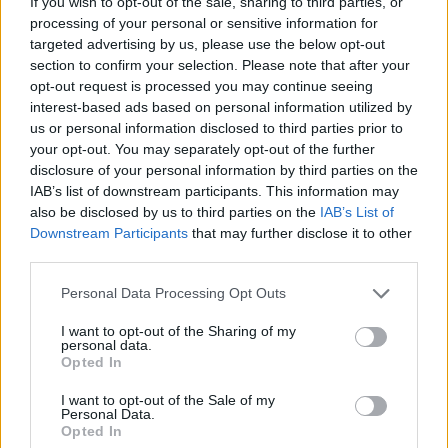
accessories
If you wish to opt-out of the sale, sharing to third parties, or
processing of your personal or sensitive information for
targeted advertising by us, please use the below opt-out
section to confirm your selection. Please note that after your
opt-out request is processed you may continue seeing
interest-based ads based on personal information utilized by
us or personal information disclosed to third parties prior to
your opt-out. You may separately opt-out of the further
disclosure of your personal information by third parties on the
IAB’s list of downstream participants. This information may
also be disclosed by us to third parties on the
IAB’s List of
Downstream Participants
that may further disclose it to other
third parties.
Φριζάρουν τα
Αυτά τα hair
Personal Data Processing Opt Outs
μαλλιά σου από την
accessories μπορείς
I want to opt-out of the Sharing of my
personal data.
υγρασία; 10
να συνδυάζεις με τη
Opted In
χτενίσματα που θα
μάσκα σου το
σε «σώσουν»
φθινόπωρο
I want to opt-out of the Sale of my
Personal Data.
Opted In