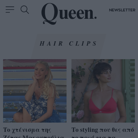
NEWSLETTER
HAIR CLIPS
Το χτένισμα της
Το styling που θες από
Ζέτας Μακρυπούλια
το πρωί για τα