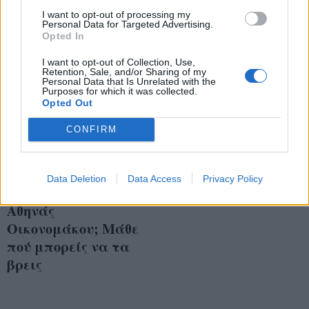
I want to opt-out of processing my
Personal Data for Targeted Advertising.
Opted In
I want to opt-out of Collection, Use,
Retention, Sale, and/or Sharing of my
Personal Data that Is Unrelated with the
Purposes for which it was collected.
Opted Out
CONFIRM
Σου αρέσουν τα
Data Deletion
Data Access
Privacy Policy
τσιμπιδάκια της
Αθηνάς
Οικονομάκου; Μάθε
πού μπορείς να τα
βρεις