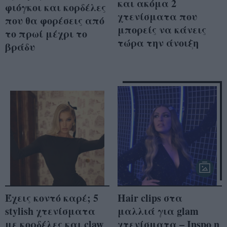
και ακόμα 2
φιόγκοι και κορδέλες
χτενίσματα που
που θα φορέσεις από
μπορείς να κάνεις
το πρωί μέχρι το
τώρα την άνοιξη
βράδυ
Έχεις κοντό καρέ; 5
Hair clips στα
stylish χτενίσματα
μαλλιά για glam
με κορδέλες και claw
χτενίσματα – Inspo η