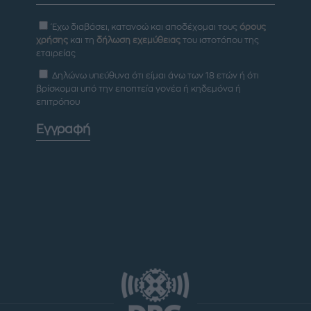
Έχω διαβάσει, κατανοώ και αποδέχομαι τους
όρους
χρήσης
και τη
δήλωση εχεμύθειας
του ιστοτόπου της
εταιρείας
Δηλώνω υπεύθυνα ότι είμαι άνω των 18 ετών ή ότι
βρίσκομαι υπό την εποπτεία γονέα ή κηδεμόνα ή
επιτρόπου
Εγγραφή