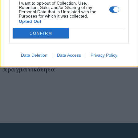
I want to opt-out of Collection, Use,
Retention, Sale, and/or Sharing of my
Personal Data that Is Unrelated with the
Purposes for which it was collected.
Opted Out
CONFIRM
Δημιουργήθηκαν
ανθρώπινα
αιμοφόρα αγγεία
Όταν η επιστημονική
Data Deletion
Data Access
Privacy Policy
στο εργαστήριο
φαντασία γίνεται
πραγματικότητα