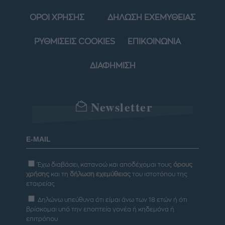
ΟΡΟΙ ΧΡΗΣΗΣ
ΔΗΛΩΣΗ ΕΧΕΜΥΘΕΙΑΣ
ΡΥΘΜΙΣΕΙΣ COOKIES
ΕΠΙΚΟΙΝΩΝΙΑ
ΔΙΑΦΗΜΙΣΗ
Newsletter
Έχω διαβάσει, κατανοώ και αποδέχομαι τους
όρους
χρήσης
και τη
δήλωση εχεμύθειας
του ιστοτόπου της
εταιρείας
Δηλώνω υπεύθυνα ότι είμαι άνω των 18 ετών ή ότι
βρίσκομαι υπό την εποπτεία γονέα ή κηδεμόνα ή
επιτρόπου