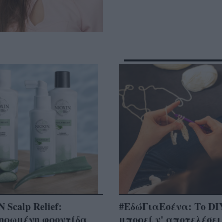
 Scalp Relief:
#ΕδώΓιαΕσένα: Το DI
ηρωμένη φροντίδα
μπορεί ν' αποτελέσει