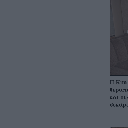
Η Κim 
θεραπ
και οι
σοκάρ