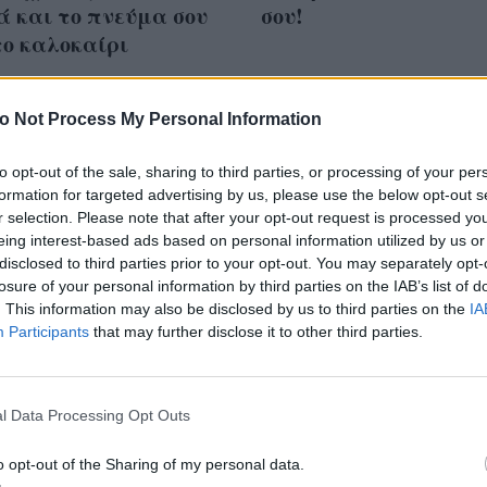
 και το πνεύμα σου
σου!
το καλοκαίρι
o Not Process My Personal Information
to opt-out of the sale, sharing to third parties, or processing of your per
σπάσεις εκείνο το
formation for targeted advertising by us, please use the below opt-out s
κι που σε ενοχλεί,
r selection. Please note that after your opt-out request is processed y
eing interest-based ads based on personal information utilized by us or
ασε εδώ…
disclosed to third parties prior to your opt-out. You may separately opt-
losure of your personal information by third parties on the IAB’s list of
. This information may also be disclosed by us to third parties on the
IA
Participants
that may further disclose it to other third parties.
l Data Processing Opt Outs
o opt-out of the Sharing of my personal data.