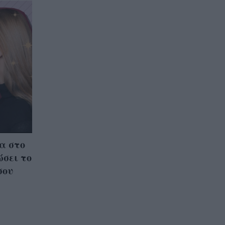
α στο
ώσει το
σου