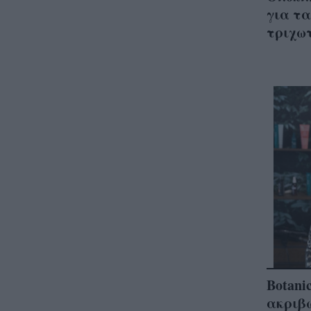
για τα
τριχωτ
Botani
ακριβ