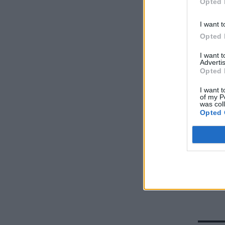
Opted 
I want t
Opted 
I want 
Advertis
Opted 
I want t
of my P
was col
Opted 
Επιτέλ
Η star
κορονο