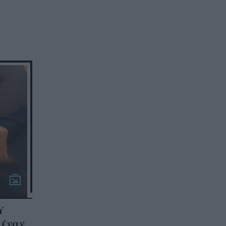
Y
 έναν