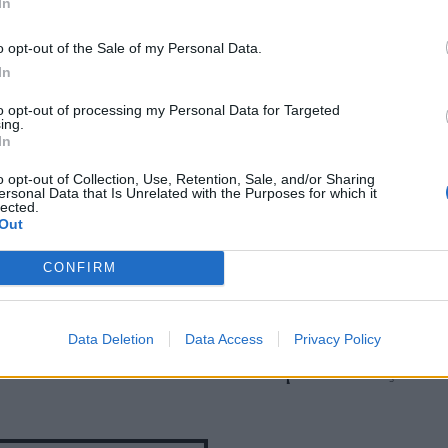
In
o opt-out of the Sale of my Personal Data.
In
to opt-out of processing my Personal Data for Targeted
ing.
In
o opt-out of Collection, Use, Retention, Sale, and/or Sharing
ersonal Data that Is Unrelated with the Purposes for which it
lected.
Out
CONFIRM
ους μία καλή είδηση:
Κωδικός πανάδες: Όσ
 θεραπεύτηκε από τον
πρέπει να ξέρεις και
ϊό (photos)
Data Deletion
Data Access
προϊόντα για να τις
Privacy Policy
αντιμετωπίσεις