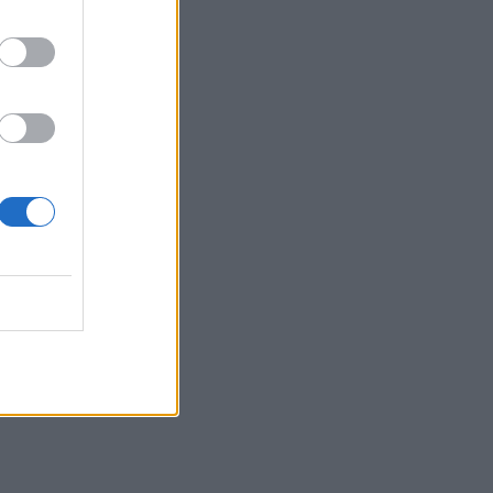
α
 τα