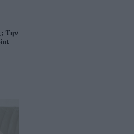
; Την
int