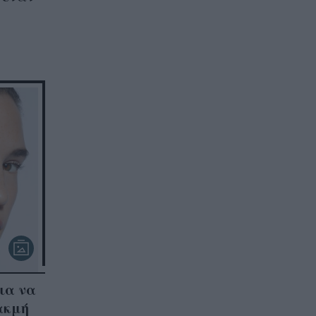
για να
ακμή