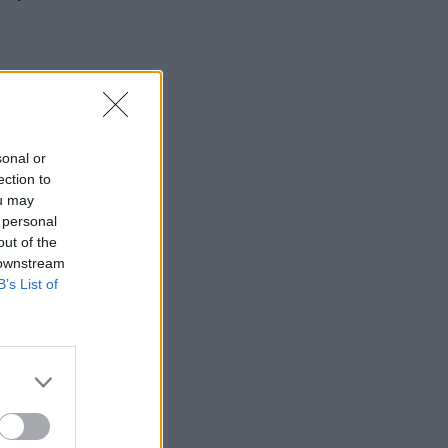
sonal or
ection to
ou may
 personal
out of the
 downstream
B’s List of