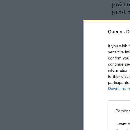
μαλλιά
μετά 
Queen -
D
If you wish 
Πριν 
sensitive in
σπυρά
confirm you
continue se
διάβ
information 
further disc
participants
Downstream 
Persona
I want t