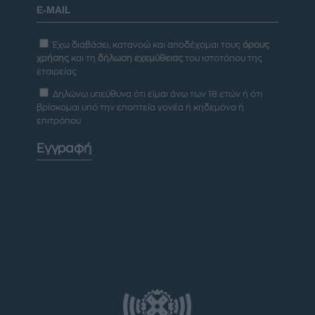
Έχω διαβάσει, κατανοώ και αποδέχομαι τους
όρους
χρήσης
και τη
δήλωση εχεμύθειας
του ιστοτόπου της
εταιρείας
Δηλώνω υπεύθυνα ότι είμαι άνω των 18 ετών ή ότι
βρίσκομαι υπό την εποπτεία γονέα ή κηδεμόνα ή
επιτρόπου
Εγγραφή