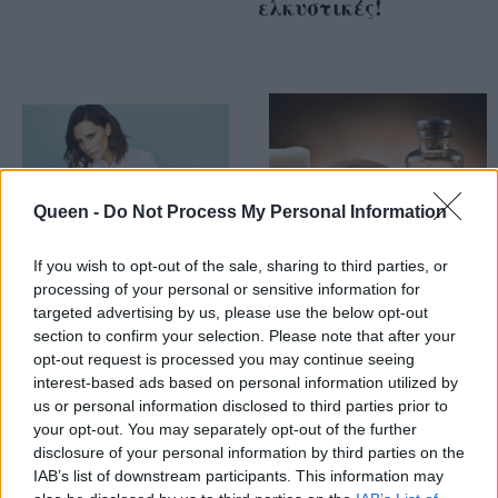
ελκυστικές!
Queen -
Do Not Process My Personal Information
If you wish to opt-out of the sale, sharing to third parties, or
processing of your personal or sensitive information for
targeted advertising by us, please use the below opt-out
Victoria Beckham:
Λάδι καρύδας: 5
section to confirm your selection. Please note that after your
opt-out request is processed you may continue seeing
Αυτή είναι η beauty
beauty χρήσεις του
interest-based ads based on personal information utilized by
συμβουλή που έχει
που θα σε «σώσουν»
us or personal information disclosed to third parties prior to
δώσει στην κόρη της,
αυτό το Χειμώνα!
your opt-out. You may separately opt-out of the further
Harper!
disclosure of your personal information by third parties on the
IAB’s list of downstream participants. This information may