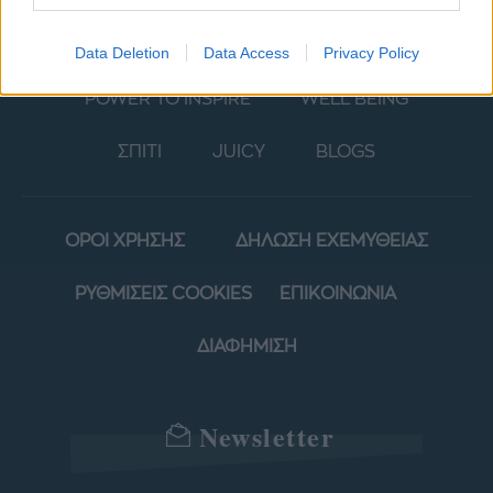
ΜΟΔΑ
ΟΜΟΡΦΙΑ
Data Deletion
Data Access
Privacy Policy
POWER TO INSPIRE
WELL BEING
ΣΠΙΤΙ
JUICY
BLOGS
ΟΡΟΙ ΧΡΗΣΗΣ
ΔΗΛΩΣΗ ΕΧΕΜΥΘΕΙΑΣ
ΡΥΘΜΙΣΕΙΣ COOKIES
ΕΠΙΚΟΙΝΩΝΙΑ
ΔΙΑΦΗΜΙΣΗ
Newsletter