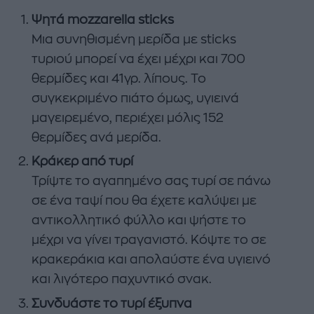
Ψητά mozzarella sticks
Μια συνηθισμένη μερίδα με sticks
τυριού μπορεί να έχει μέχρι και 700
θερμίδες και 41γρ. λίπους. Το
συγκεκριμένο πιάτο όμως, υγιεινά
μαγειρεμένο, περιέχει μόλις 152
θερμίδες ανά μερίδα.
Κράκερ από τυρί
Τρίψτε το αγαπημένο σας τυρί σε πάνω
σε ένα ταψί που θα έχετε καλύψει με
αντικολλητικό φύλλο και ψήστε το
μέχρι να γίνει τραγανιστό. Κόψτε το σε
κρακεράκια και απολαύστε ένα υγιεινό
και λιγότερο παχυντικό σνακ.
Συνδυάστε το τυρί έξυπνα