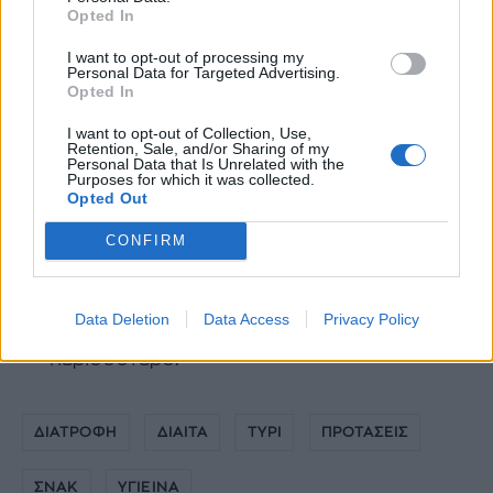
Opted In
Τρίψτε το
Ανεξαρτήτως από το τυρένιο σνακ που
I want to opt-out of processing my
Personal Data for Targeted Advertising.
θα επιλέξετε, το κλειδί είναι ο έλεγχος
Opted In
της ποσότητας. Για να αποφύγετε
I want to opt-out of Collection, Use,
λοιπόν την υπερβολική «τυρίλα» στα
Retention, Sale, and/or Sharing of my
Personal Data that Is Unrelated with the
σνακ σας δοκιμάστε το εξής: τεντώστε
Purposes for which it was collected.
Opted Out
το. Ένας κύβος τυριού, λιωμένος ή όχι,
δεν πρόκειται να απλωθεί τόσο καλά
CONFIRM
όσο αν ήταν τριμμένος. Τρίψτε το τυρί
σας ή κόψτε το σε λεπτές φέτες και θα
Data Deletion
Data Access
Privacy Policy
δείτε πως θα το απολαύσετε
περισσότερο.
ΔΙΑΤΡΟΦΗ
ΔΙΑΙΤΑ
ΤΥΡΙ
ΠΡΟΤΑΣΕΙΣ
ΣΝΑΚ
ΥΓΙΕΙΝΑ