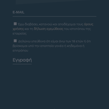
Έχω διαβάσει, κατανοώ και αποδέχομαι τους
όρους
χρήσης
και τη
δήλωση εχεμύθειας
του ιστοτόπου της
εταιρείας
Δηλώνω υπεύθυνα ότι είμαι άνω των 18 ετών ή ότι
βρίσκομαι υπό την εποπτεία γονέα ή κηδεμόνα ή
επιτρόπου
Εγγραφή