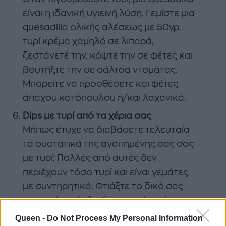
είναι η ιδανική υγιεινή λύση. Γεμίστε μια
quesadilla ολικής αλέσεως με 50γρ.
τυρί κρέμα χαμηλό σε λιπαρά,
ζεστάνετέ την, κόψτε την σε φέτες και
βουτήξτε την σε σάλτσα ντομάτας.
Μπορείτε να προσθέσετε και φέτες
άπαχου κοτόπουλου ή/και λαχανικά.
Dips με τυρί από τα χέρια σας
Μήπως έτυχε να διαβάσετε τελευταία
τα συστατικά της αγαπημένης σας σος
με τυρί; Πολλές από αυτές δεν
περιέχουν τόσο τυρί και είναι γεμάτες
με συντηρητικά. Φτιάξτε το δικό σας
ντιπ από τυρί, γλιτώνοντας όχι μόνο
περιττές θερμίδες αλλά και περιττά
Queen -
Do Not Process My Personal Information