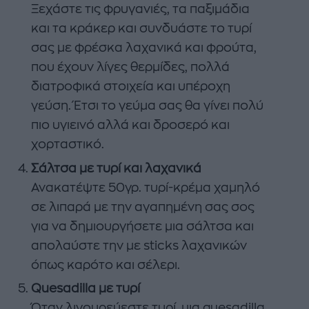
Ξεχάστε τις φρυγανιές, τα παξιμάδια
και τα κράκερ και συνδυάστε το τυρί
σας με φρέσκα λαχανικά και φρούτα,
που έχουν λίγες θερμίδες, πολλά
διατροφικά στοιχεία και υπέροχη
γεύση. Έτσι το γεύμα σας θα γίνει πολύ
πιο υγιεινό αλλά και δροσερό και
χορταστικό.
Σάλτσα με τυρί και λαχανικά
Ανακατέψτε 50γρ. τυρί-κρέμα χαμηλό
σε λιπαρά με την αγαπημένη σας σος
για να δημιουργήσετε μια σάλτσα και
απολαύστε την με sticks λαχανικών
όπως καρότο και σέλερι.
Quesadilla με τυρί
Όταν λιγουρεύεστε τυρί, μια quesadilla