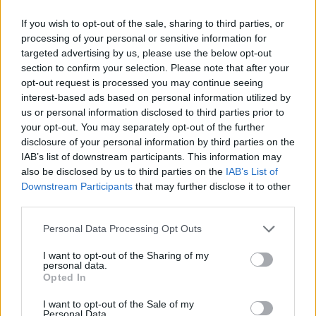
έξοδα.
If you wish to opt-out of the sale, sharing to third parties, or
Επιλέξτε καπνιστά και πικάντικα τυριά
processing of your personal or sensitive information for
Στην αγορά μπορείτε να βρείτε μια
targeted advertising by us, please use the below opt-out
τεράστια ποικιλία τυριών με υπέροχες
section to confirm your selection. Please note that after your
opt-out request is processed you may continue seeing
γεύσεις, άλλες πιο έντονες κι άλλες πιο
interest-based ads based on personal information utilized by
μυρωδικές, οι οποίες δεν περιέχουν
us or personal information disclosed to third parties prior to
επιπλέον θερμίδες και είναι πιο υγιεινές.
your opt-out. You may separately opt-out of the further
disclosure of your personal information by third parties on the
Η καπνιστή mozzarella και το τυρί
IAB’s list of downstream participants. This information may
provolone αντικαθιστούν τέλεια τη
also be disclosed by us to third parties on the
IAB’s List of
γεύση που προσφέρει το μπέικον σε
Downstream Participants
that may further disclose it to other
third parties.
ένα σάντουιτς, ενώ πιο πιπεράτα τυριά
δίνουν αυτή την έξτρα γεύση που
Personal Data Processing Opt Outs
χρειάζεστε. Κι επειδή η γεύση τους είναι
I want to opt-out of the Sharing of my
τόσο έντονη, θα φάτε λιγότερη
personal data.
Opted In
ποσότητα, γλιτώνοντας θερμίδες και
λίπος.
I want to opt-out of the Sale of my
Personal Data.