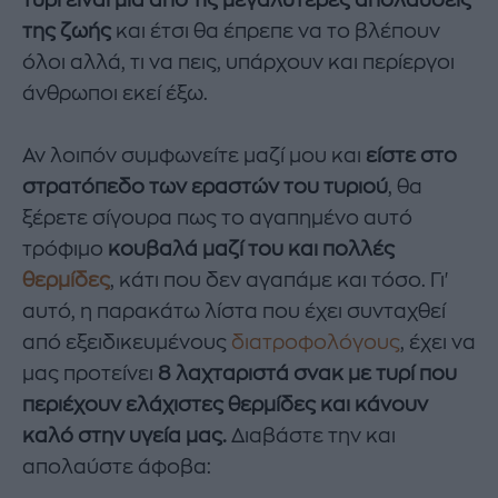
της ζωής
και έτσι θα έπρεπε να το βλέπουν
όλοι αλλά, τι να πεις, υπάρχουν και περίεργοι
άνθρωποι εκεί έξω.
Αν λοιπόν συμφωνείτε μαζί μου και
είστε στο
στρατόπεδο των εραστών του τυριού
, θα
ξέρετε σίγουρα πως το αγαπημένο αυτό
τρόφιμο
κουβαλά μαζί του και πολλές
θερμίδες
, κάτι που δεν αγαπάμε και τόσο. Γι'
αυτό, η παρακάτω λίστα που έχει συνταχθεί
από εξειδικευμένους
διατροφολόγους
, έχει να
μας προτείνει
8 λαχταριστά σνακ με τυρί που
περιέχουν ελάχιστες θερμίδες και κάνουν
καλό στην υγεία μας.
Διαβάστε την και
απολαύστε άφοβα: